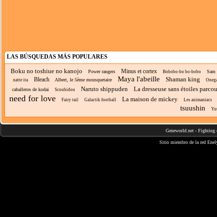
LAS BÚSQUEDAS MÁS POPULARES
Boku no toshiue no kanojo
Minus et cortex
Power rangers
Sam 
Bobobo-bo bo-bobo
Maya l'abeille
Shaman king
Bleach
Albert, le 5ème mousquetaire
natte ita
Onega
Naruto shippuden
La dresseuse sans étoiles parco
caballeros de kodai
Scoubidou
need for love
La maison de mickey
Fairy tail
Galactik football
Les animaniacs
tsuushin
Yu
Geneworld.net
-
Fighting 
Sitio miembro de la red
Enel