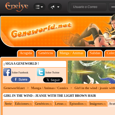
Acogida
Genéricos
Manga / Animas
Salidas
Colec
¡ SIGA A GENEWORLD !
Sobre Facebook
Sobre Twitter
Geneworld.net
>
Manga / Animas / Comics
>
Girl in the wind : jeanie wit
GIRL IN THE WIND : JEANIE WITH THE LIGHT BROWN HAIR
Serie
Ediciones
Genéricos
Letras
Episodios
Imágenes
Avat
(0)
(6)
(4)
(5)
(0)