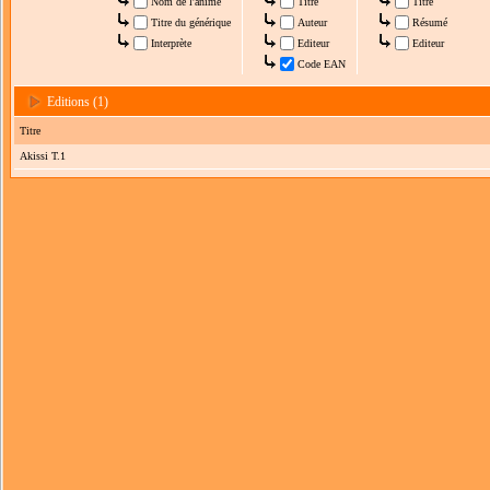
Nom de l'anime
Titre
Titre
Titre du générique
Auteur
Résumé
Interprète
Editeur
Editeur
Code EAN
Editions (1)
Titre
Akissi T.1