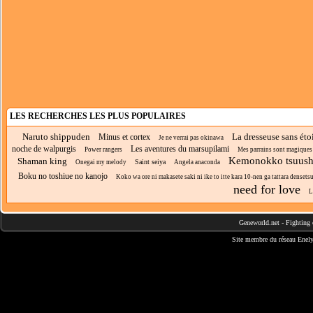
LES RECHERCHES LES PLUS POPULAIRES
Naruto shippuden
La dresseuse sans éto
Minus et cortex
Je ne verrai pas okinawa
noche de walpurgis
Les aventures du marsupilami
Power rangers
Mes parrains sont magiques
Kemonokko tsuush
Shaman king
Saint seiya
Onegai my melody
Angela anaconda
Boku no toshiue no kanojo
Koko wa ore ni makasete saki ni ike to itte kara 10-nen ga tattara densetsu 
need for love
L
Geneworld.net
-
Fighting 
Site membre du réseau
Enely