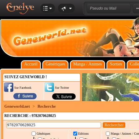
Accueil
Génériques
Manga / Animes
Sorties
Colle
SUIVEZ GENEWORLD !
Sur Facebook
Sur Twitter
Geneworld.net
>
Recherche
RECHERCHE : 9782070628025
Génériques
Editions
Manga / Animes / Co