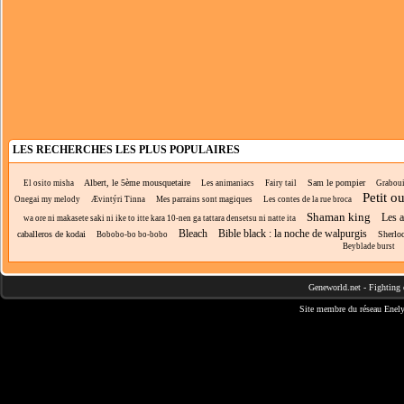
LES RECHERCHES LES PLUS POPULAIRES
Albert, le 5ème mousquetaire
Sam le pompier
El osito misha
Les animaniacs
Fairy tail
Graboui
Petit o
Onegai my melody
Ævintýri Tinna
Mes parrains sont magiques
Les contes de la rue broca
Shaman king
Les 
wa ore ni makasete saki ni ike to itte kara 10-nen ga tattara densetsu ni natte ita
Bleach
Bible black : la noche de walpurgis
caballeros de kodai
Sherlo
Bobobo-bo bo-bobo
Beyblade burst
Geneworld.net
-
Fighting 
Site membre du réseau
Enely