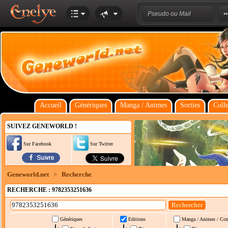
Accueil
Génériques
Manga / Animes
Sorties
Colle
SUIVEZ GENEWORLD !
Sur Facebook
Sur Twitter
Geneworld.net
>
Recherche
RECHERCHE : 9782353251636
Génériques
Editions
Manga / Animes / Co