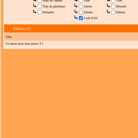
Nom de l'anime
Titre
Titre
Titre du générique
Auteur
Résumé
Interprète
Editeur
Editeur
Code EAN
Editions (1)
Titre
Un baiser pour mon prince T.1