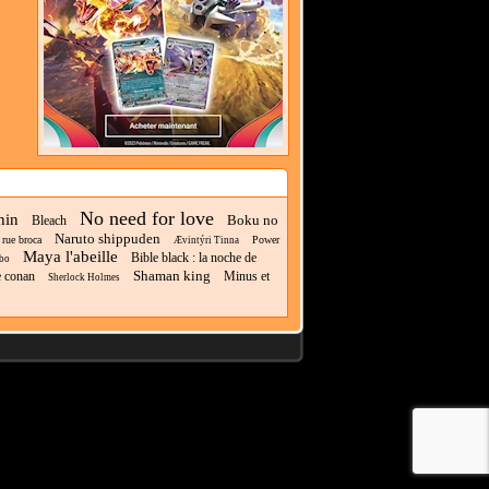
No need for love
hin
Boku no
Bleach
Naruto shippuden
 rue broca
Power
Ævintýri Tinna
Maya l'abeille
Bible black : la noche de
bo
Shaman king
e conan
Minus et
Sherlock Holmes