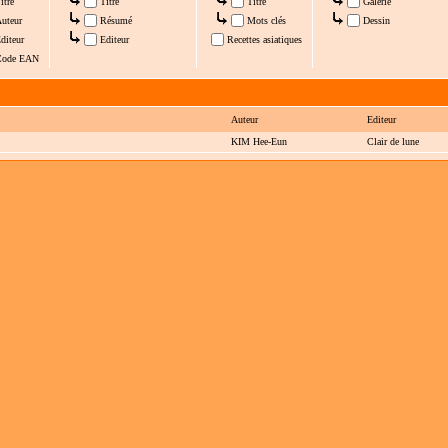
itre
Titre
Titre
Galerie
uteur
Résumé
Mots clés
Dessin
diteur
Editeur
Recettes asiatiques
ode EAN
Auteur
Editeur
KIM Hee-Eun
Clair de lune