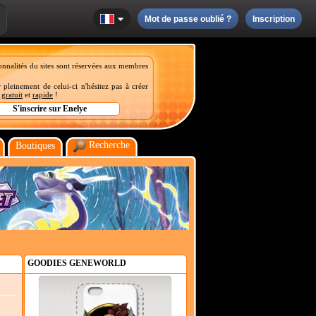
Mot de passe oublié ?
Inscription
onnalités du sites sont réservées aux membres
 pleinement de celui-ci n'hésitez pas à créer
t
gratuit
et
rapide
!
Recherche
Boutiques
GOODIES GENEWORLD