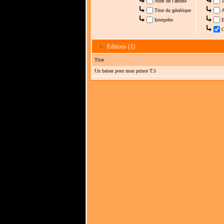
Nom de l'anime
T
Titre du générique
A
Interprète
E
C
Editions (1)
Titre
Un baiser pour mon prince T.5