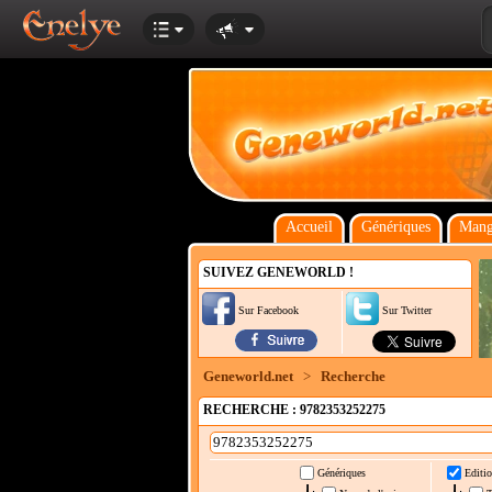
Accueil
Génériques
Mang
SUIVEZ GENEWORLD !
Sur Facebook
Sur Twitter
Geneworld.net
>
Recherche
RECHERCHE : 9782353252275
Génériques
Editio