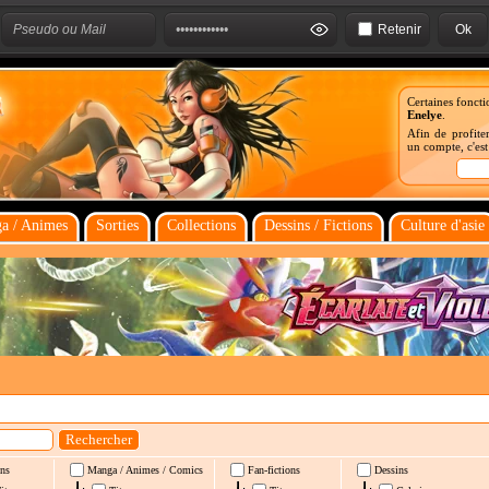
Retenir
Certaines foncti
Enelye
.
Afin de profiter
un compte, c'es
a / Animes
Sorties
Collections
Dessins / Fictions
Culture d'asie
ns
Manga / Animes / Comics
Fan-fictions
Dessins