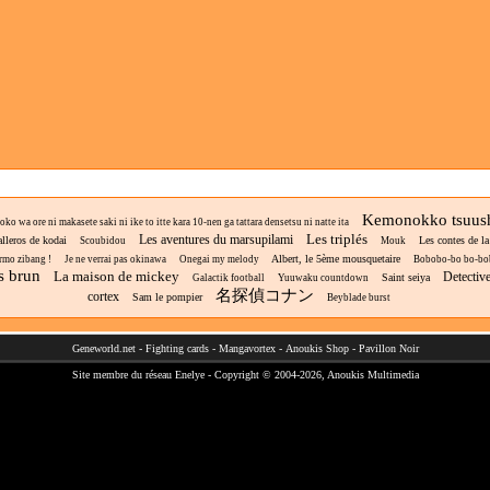
Kemonokko tsuus
ko wa ore ni makasete saki ni ike to itte kara 10-nen ga tattara densetsu ni natte ita
Les triplés
Les aventures du marsupilami
lleros de kodai
Les contes de la
Scoubidou
Mouk
Albert, le 5ème mousquetaire
rmo zibang !
Je ne verrai pas okinawa
Onegai my melody
Bobobo-bo bo-bo
rs brun
La maison de mickey
Detectiv
Saint seiya
Galactik football
Yuuwaku countdown
名探偵コナン
cortex
Sam le pompier
Beyblade burst
Geneworld.net
-
Fighting cards
-
Mangavortex
-
Anoukis Shop
-
Pavillon Noir
Site membre du réseau
Enelye
- Copyright © 2004-2026,
Anoukis Multimedia