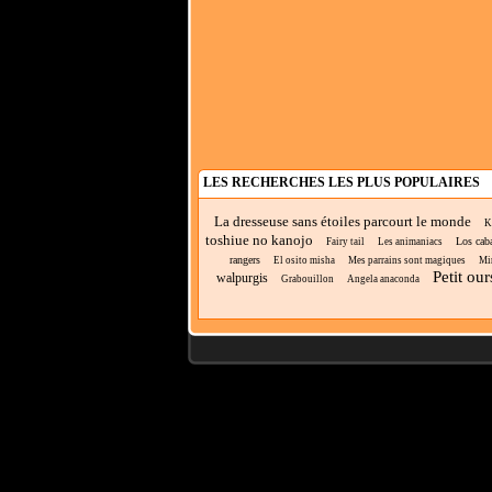
LES RECHERCHES LES PLUS POPULAIRES
La dresseuse sans étoiles parcourt le monde
Ko
toshiue no kanojo
Los caba
Fairy tail
Les animaniacs
rangers
El osito misha
Mes parrains sont magiques
Mi
Petit ou
walpurgis
Grabouillon
Angela anaconda