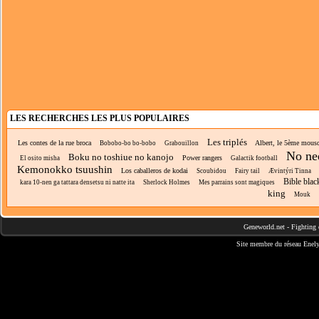
LES RECHERCHES LES PLUS POPULAIRES
Les triplés
Les contes de la rue broca
Albert, le 5ème mousq
Bobobo-bo bo-bobo
Grabouillon
No ne
Boku no toshiue no kanojo
Power rangers
El osito misha
Galactik football
Kemonokko tsuushin
Los caballeros de kodai
Scoubidou
Fairy tail
Ævintýri Tinna
Bible blac
kara 10-nen ga tattara densetsu ni natte ita
Sherlock Holmes
Mes parrains sont magiques
king
Mouk
Geneworld.net
-
Fighting 
Site membre du réseau
Enely