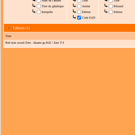
Nom de l'anime
Titre
Titre
Titre du générique
Auteur
Résumé
Interprète
Editeur
Editeur
Code EAN
Editions (1)
Titre
Red eyes sword Zero - Akame ga Kill ! Zero T.4