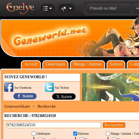
Accueil
Génériques
Manga / Animes
Sorties
Colle
SUIVEZ GENEWORLD !
Sur Facebook
Sur Twitter
Geneworld.net
>
Recherche
RECHERCHE : 9782368524510
Génériques
Editions
Manga / Animes / Co