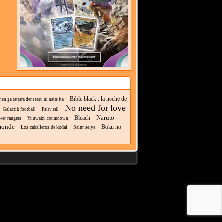
Bible black : la noche de
en ga tattara densetsu ni natte ita
No need for love
Galactik football
Fairy tail
Naruto
Bleach
er rangers
Yuuwaku countdown
 monde
Boku no
Los caballeros de kodai
Saint seiya