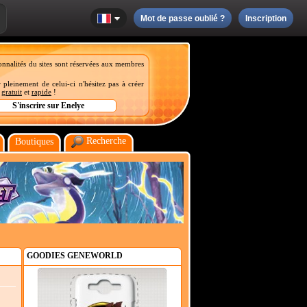
Mot de passe oublié ?
Inscription
onnalités du sites sont réservées aux membres
 pleinement de celui-ci n'hésitez pas à créer
t
gratuit
et
rapide
!
Recherche
Boutiques
GOODIES GENEWORLD