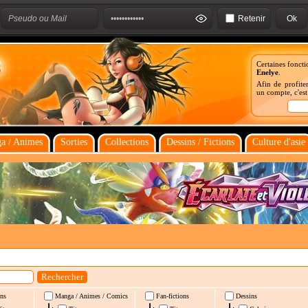
Retenir
Certaines foncti
Enelye
.
Afin de profiter
un compte, c'es
a / Animes
Sorties
Collections
Dessins / Fictions
Culture d'asie
ns
Manga / Animes / Comics
Fan-fictions
Dessins