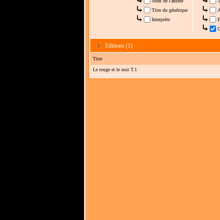
Nom de l'anime
T
Titre du générique
A
Interprète
E
C
Editions (1)
Titre
Le rouge et le noir T.1