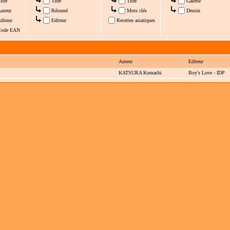
itre
Titre
Titre
Galerie
uteur
Résumé
Mots clés
Dessin
diteur
Editeur
Recettes asiatiques
ode EAN
Auteur
Editeur
KATSURA Komachi
Boy's Love - IDP