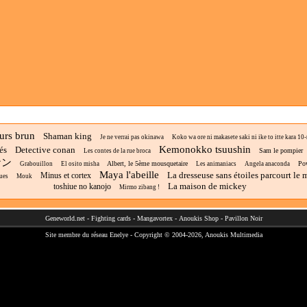
ours brun
Shaman king
Je ne verrai pas okinawa
Koko wa ore ni makasete saki ni ike to itte kara 10-n
Kemonokko tsuushin
és
Detective conan
Sam le pompier
Les contes de la rue broca
ナン
Albert, le 5ème mousquetaire
Pow
Grabouillon
El osito misha
Les animaniacs
Angela anaconda
Maya l'abeille
La dresseuse sans étoiles parcourt le
Minus et cortex
ues
Mouk
La maison de mickey
toshiue no kanojo
Mirmo zibang !
Geneworld.net
-
Fighting cards
-
Mangavortex
-
Anoukis Shop
-
Pavillon Noir
Site membre du réseau
Enelye
- Copyright © 2004-2026,
Anoukis Multimedia