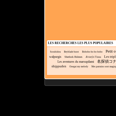
LES RECHERCHES LES PLUS POPULAIRES
Petit 
Scoubidou
Beyblade burst
Bobobo-bo bo-bobo
Les tripl
walpurgis
Sherlock Holmes
Ævintýri Tinna
名探偵コ
Les aventures du marsupilami
shippuden
Onegai my melody
Mes parrains sont magiq