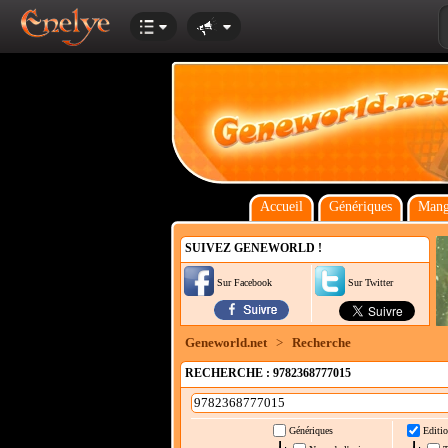
Accueil
Génériques
Mang
SUIVEZ GENEWORLD !
Sur Facebook
Sur Twitter
Geneworld.net
>
Recherche
RECHERCHE : 9782368777015
Génériques
Editio