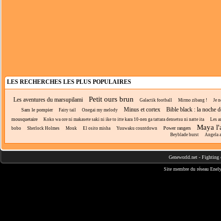
LES RECHERCHES LES PLUS POPULAIRES
Petit ours brun
Les aventures du marsupilami
Galactik football
Mirmo zibang !
Je n
Minus et cortex
Bible black : la noche 
Sam le pompier
Fairy tail
Onegai my melody
mousquetaire
Koko wa ore ni makasete saki ni ike to itte kara 10-nen ga tattara densetsu ni natte ita
Les a
Maya l'
Power rangers
bobo
Sherlock Holmes
Mouk
El osito misha
Yuuwaku countdown
Beyblade burst
Angela 
Geneworld.net
-
Fighting 
Site membre du réseau
Enely