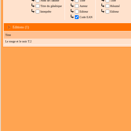
Nom de l'anime
Titre
Titre
Titre du générique
Auteur
Résumé
Interprète
Editeur
Editeur
Code EAN
Editions (1)
Titre
Le rouge et le noir T.2