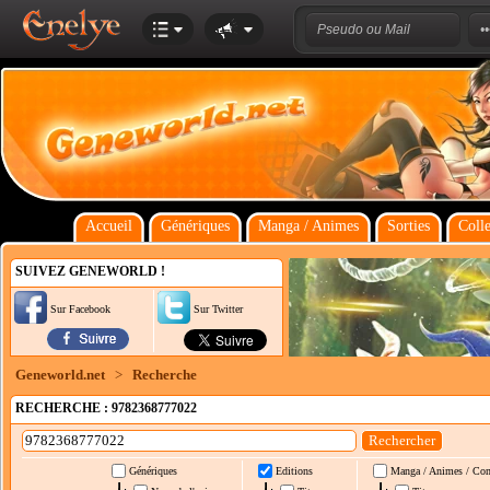
Accueil
Génériques
Manga / Animes
Sorties
Colle
SUIVEZ GENEWORLD !
Sur Facebook
Sur Twitter
Geneworld.net
>
Recherche
RECHERCHE : 9782368777022
Génériques
Editions
Manga / Animes / Co