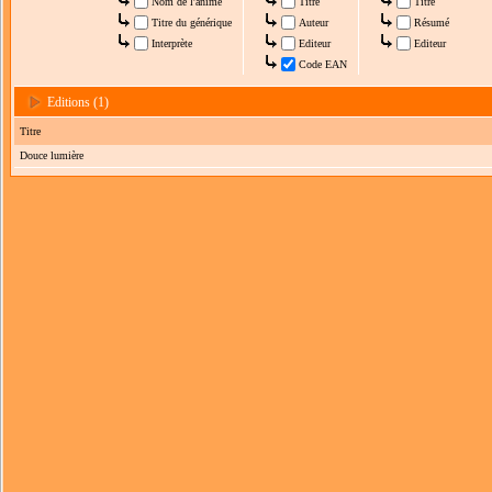
Nom de l'anime
Titre
Titre
Titre du générique
Auteur
Résumé
Interprète
Editeur
Editeur
Code EAN
Editions (1)
Titre
Douce lumière