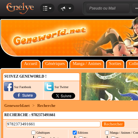
Accueil
Génériques
Manga / Animes
Sorties
Colle
SUIVEZ GENEWORLD !
Sur Facebook
Sur Twitter
Geneworld.net
>
Recherche
RECHERCHE : 9782373491661
Génériques
Editions
Manga / Animes / Co