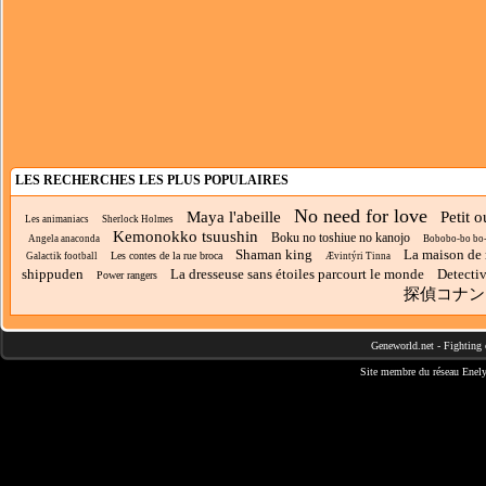
LES RECHERCHES LES PLUS POPULAIRES
No need for love
Maya l'abeille
Petit o
Les animaniacs
Sherlock Holmes
Kemonokko tsuushin
Boku no toshiue no kanojo
Angela anaconda
Bobobo-bo bo
Shaman king
La maison de
Les contes de la rue broca
Galactik football
Ævintýri Tinna
shippuden
La dresseuse sans étoiles parcourt le monde
Detecti
Power rangers
探偵コナン
Geneworld.net
-
Fighting 
Site membre du réseau
Enely