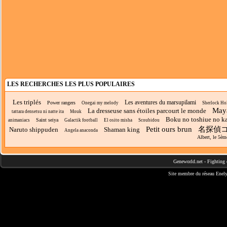
LES RECHERCHES LES PLUS POPULAIRES
Les triplés
Les aventures du marsupilami
Power rangers
Onegai my melody
Sherlock Ho
Maya
La dresseuse sans étoiles parcourt le monde
tattara densetsu ni natte ita
Mouk
Boku no toshiue no k
Saint seiya
animaniacs
Galactik football
El osito misha
Scoubidou
Petit ours brun
名探偵
Naruto shippuden
Shaman king
Angela anaconda
Albert, le 5èm
Geneworld.net
-
Fighting 
Site membre du réseau
Enely