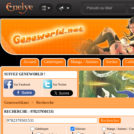
Accueil
Génériques
Manga / Animes
Sorties
Colle
SUIVEZ GENEWORLD !
Sur Facebook
Sur Twitter
Geneworld.net
>
Recherche
RECHERCHE : 9782379501531
Génériques
Editions
Manga / Animes / Co