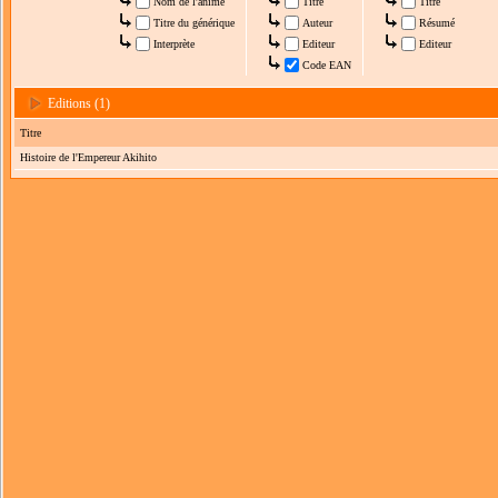
Nom de l'anime
Titre
Titre
Titre du générique
Auteur
Résumé
Interprète
Editeur
Editeur
Code EAN
Editions (1)
Titre
Histoire de l'Empereur Akihito