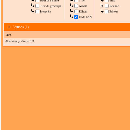
Nom de l'anime
Titre
Titre
Titre du générique
Auteur
Résumé
Interprète
Editeur
Editeur
Code EAN
Editions (1)
Titre
Akamatsu (et) Seven T.3