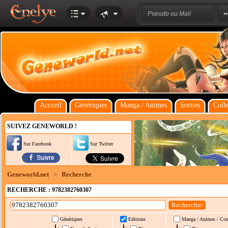
Accueil
Génériques
Manga / Animes
Sorties
Colle
SUIVEZ GENEWORLD !
Sur Facebook
Sur Twitter
Geneworld.net
>
Recherche
RECHERCHE : 9782382760307
Génériques
Editions
Manga / Animes / Co