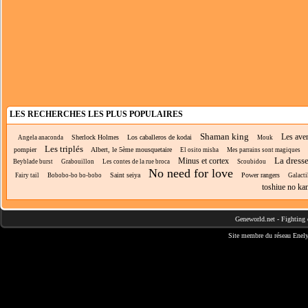
LES RECHERCHES LES PLUS POPULAIRES
Shaman king
Les ave
Sherlock Holmes
Los caballeros de kodai
Angela anaconda
Mouk
Les triplés
pompier
Albert, le 5ème mousquetaire
El osito misha
Mes parrains sont magiques
La dresse
Minus et cortex
Beyblade burst
Grabouillon
Les contes de la rue broca
Scoubidou
No need for love
Saint seiya
Power rangers
Fairy tail
Bobobo-bo bo-bobo
Galacti
toshiue no ka
Geneworld.net
-
Fighting 
Site membre du réseau
Enely