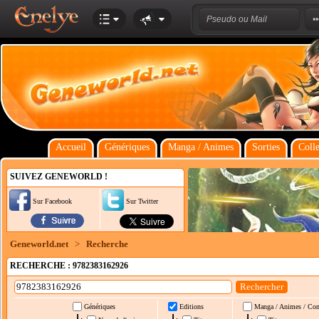
Accueil
Génériques
Manga / Animes
Sorties
Colle
SUIVEZ GENEWORLD !
Sur Facebook
Sur Twitter
Geneworld.net
>
Recherche
RECHERCHE : 9782383162926
Génériques
Editions
Manga / Animes / Co