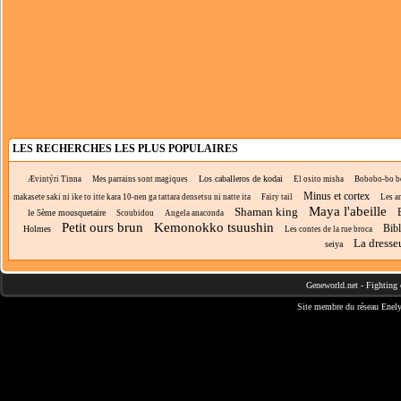
LES RECHERCHES LES PLUS POPULAIRES
Los caballeros de kodai
Ævintýri Tinna
Mes parrains sont magiques
El osito misha
Bobobo-bo b
Minus et cortex
makasete saki ni ike to itte kara 10-nen ga tattara densetsu ni natte ita
Fairy tail
Les a
Maya l'abeille
Shaman king
le 5ème mousquetaire
Scoubidou
Angela anaconda
Petit ours brun
Kemonokko tsuushin
Bibl
Holmes
Les contes de la rue broca
La dresse
seiya
Geneworld.net
-
Fighting 
Site membre du réseau
Enely