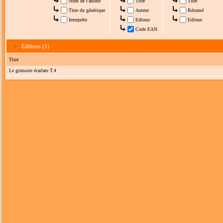
Nom de l'anime
Titre
Titre
Titre du générique
Auteur
Résumé
Interprète
Editeur
Editeur
Code EAN
Editions (1)
Titre
Le grimoire écarlate T.4