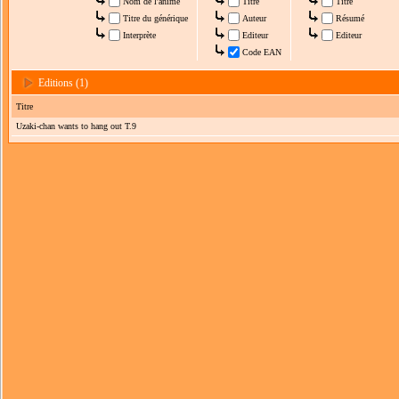
Nom de l'anime
Titre
Titre
Titre du générique
Auteur
Résumé
Interprète
Editeur
Editeur
Code EAN
Editions (1)
Titre
Uzaki-chan wants to hang out T.9