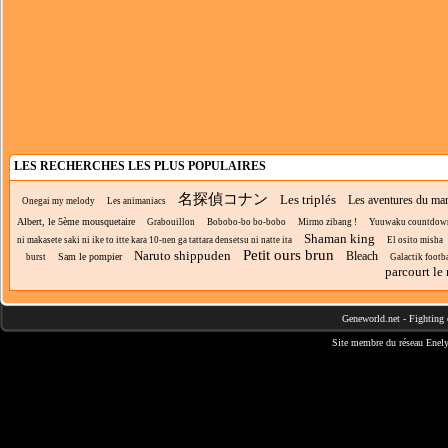
LES RECHERCHES LES PLUS POPULAIRES
名探偵コナン
Les triplés
Les aventures du ma
Onegai my melody
Les animaniacs
Albert, le 5ème mousquetaire
Grabouillon
Bobobo-bo bo-bobo
Mirmo zibang !
Yuuwaku countdow
Shaman king
ni makasete saki ni ike to itte kara 10-nen ga tattara densetsu ni natte ita
El osito misha
Petit ours brun
Naruto shippuden
Bleach
Sam le pompier
burst
Galactik footba
parcourt le
Geneworld.net
-
Fighting 
Site membre du réseau
Enely