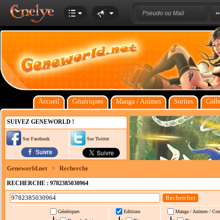
Accueil
Génériques
Manga / Animes
Sorties
Colle
SUIVEZ GENEWORLD !
Sur Facebook
Sur Twitter
Geneworld.net
>
Recherche
RECHERCHE : 9782385030964
Génériques
Editions
Manga / Animes / Co