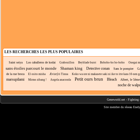
LES RECHERCHES LES PLUS POPULAIRES
Saint seiya
Los caballeros de kodai
Grabouillon
Beyblade burst
Bobobo-bo bo-bobo
Onegai m
sans étoiles parcourt le monde
Shaman king
Detective conan
Sam le pompier
Ga
de la rue broca
El osito misha
Ævintýri Tinna
Koko wa ore ni makasete saki ni ike to itte kara 10-nen ga
Petit ours brun
marsupilami
Bleach
Albert, le 5ème
Mirmo zibang !
Angela anaconda
noche de walp
Geneworld.net
-
Fighting 
Site membre du réseau
Enely