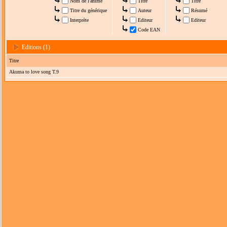
Nom de l'anime
Titre
Titre
Titre du générique
Auteur
Résumé
Interprète
Editeur
Editeur
Code EAN
Editions (1)
Titre
Akuma to love song T.9