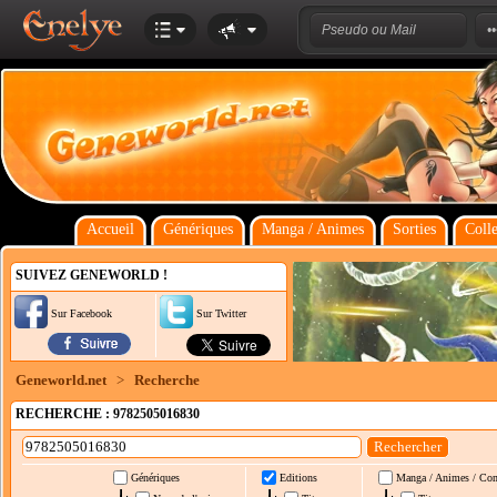
Accueil
Génériques
Manga / Animes
Sorties
Colle
SUIVEZ GENEWORLD !
Sur Facebook
Sur Twitter
Geneworld.net
>
Recherche
RECHERCHE : 9782505016830
Génériques
Editions
Manga / Animes / Co