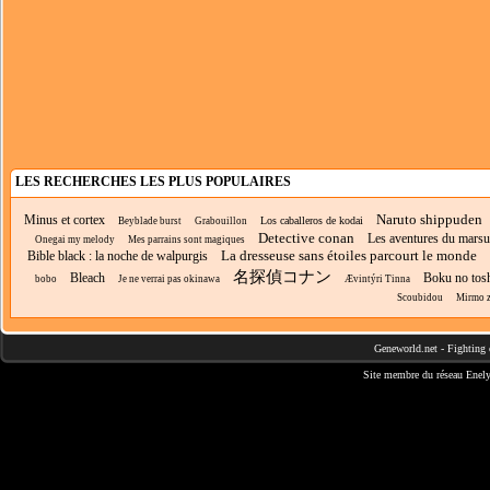
LES RECHERCHES LES PLUS POPULAIRES
Naruto shippuden
Minus et cortex
Los caballeros de kodai
Beyblade burst
Grabouillon
Detective conan
Les aventures du marsu
Onegai my melody
Mes parrains sont magiques
La dresseuse sans étoiles parcourt le monde
Bible black : la noche de walpurgis
名探偵コナン
Bleach
Boku no tos
bobo
Je ne verrai pas okinawa
Ævintýri Tinna
Scoubidou
Mirmo z
Geneworld.net
-
Fighting 
Site membre du réseau
Enely