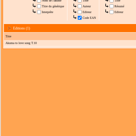
Nom de l'anime
Titre
Titre
Titre du générique
Auteur
Résumé
Interprète
Editeur
Editeur
Code EAN
Editions (1)
Titre
Akuma to love song T.10