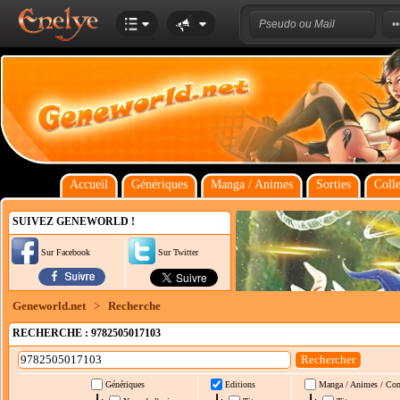
Accueil
Génériques
Manga / Animes
Sorties
Colle
SUIVEZ GENEWORLD !
Sur Facebook
Sur Twitter
Geneworld.net
>
Recherche
RECHERCHE : 9782505017103
Génériques
Editions
Manga / Animes / Co