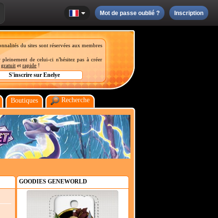
Mot de passe oublié ?
Inscription
onnalités du sites sont réservées aux membres
 pleinement de celui-ci n'hésitez pas à créer
t
gratuit
et
rapide
!
Recherche
Boutiques
GOODIES GENEWORLD