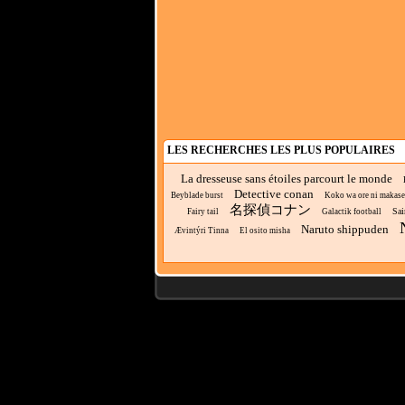
LES RECHERCHES LES PLUS POPULAIRES
La dresseuse sans étoiles parcourt le monde
Detective conan
Beyblade burst
Koko wa ore ni makasete 
名探偵コナン
Sai
Fairy tail
Galactik football
Naruto shippuden
Ævintýri Tinna
El osito misha