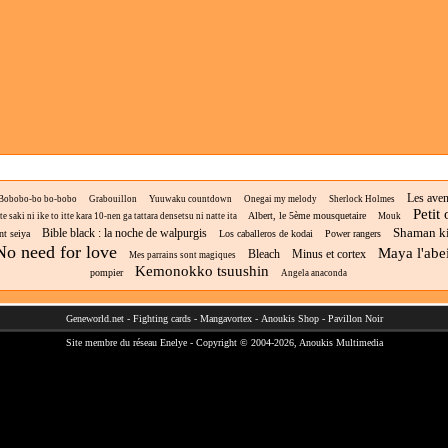
Les aven
Bobobo-bo bo-bobo
Grabouillon
Yuuwaku countdown
Onegai my melody
Sherlock Holmes
Petit
Albert, le 5ème mousquetaire
saki ni ike to itte kara 10-nen ga tattara densetsu ni natte ita
Mouk
Shaman k
Bible black : la noche de walpurgis
nt seiya
Los caballeros de kodai
Power rangers
No need for love
Maya l'abei
Bleach
Minus et cortex
Mes parrains sont magiques
Kemonokko tsuushin
pompier
Angela anaconda
Geneworld.net
-
Fighting cards
-
Mangavortex
-
Anoukis Shop
-
Pavillon Noir
Site membre du réseau
Enelye
- Copyright © 2004-2026,
Anoukis Multimedia