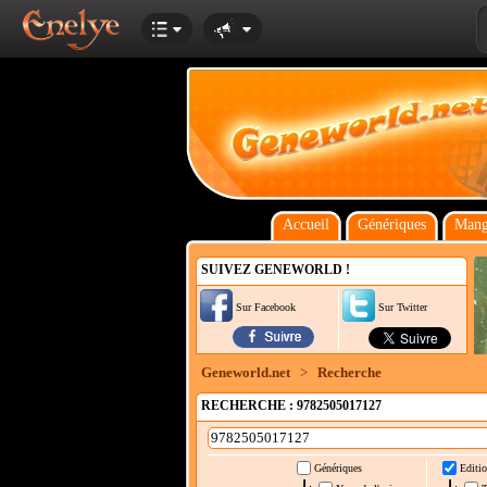
Accueil
Génériques
Mang
SUIVEZ GENEWORLD !
Sur Facebook
Sur Twitter
Geneworld.net
>
Recherche
RECHERCHE : 9782505017127
Génériques
Editio