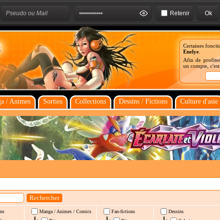
Retenir
Certaines foncti
Enelye
.
Afin de profiter
un compte, c'es
a / Animes
Sorties
Collections
Dessins / Fictions
Culture d'asie
ns
Manga / Animes / Comics
Fan-fictions
Dessins