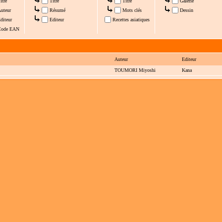
itre
Titre
Titre
Galerie
uteur
Résumé
Mots clés
Dessin
diteur
Editeur
Recettes asiatiques
ode EAN
Auteur
Editeur
TOUMORI Miyoshi
Kana