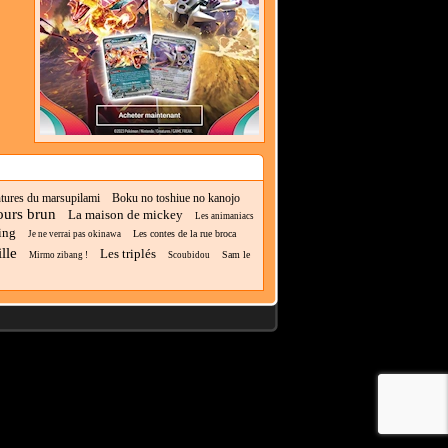
tures du marsupilami
Boku no toshiue no kanojo
 ours brun
La maison de mickey
Les animaniacs
ing
Les contes de la rue broca
Je ne verrai pas okinawa
lle
Les triplés
Sam le
Mirmo zibang !
Scoubidou