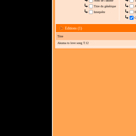
Nom de l'anime
T
Titre du générique
A
Interprète
E
C
Editions (1)
Titre
Akuma to love song T.12