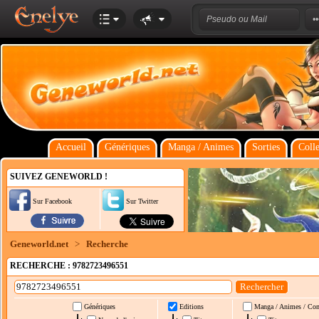
Accueil
Génériques
Manga / Animes
Sorties
Colle
SUIVEZ GENEWORLD !
Sur Facebook
Sur Twitter
Geneworld.net
>
Recherche
RECHERCHE : 9782723496551
Génériques
Editions
Manga / Animes / Co