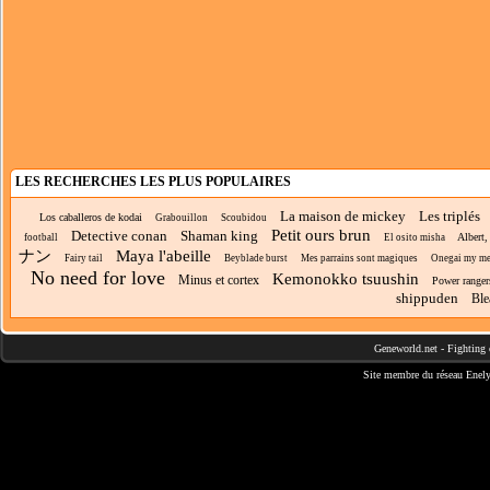
LES RECHERCHES LES PLUS POPULAIRES
La maison de mickey
Les triplés
Los caballeros de kodai
Grabouillon
Scoubidou
Petit ours brun
Detective conan
Shaman king
Albert,
football
El osito misha
ナン
Maya l'abeille
Fairy tail
Beyblade burst
Mes parrains sont magiques
Onegai my m
No need for love
Kemonokko tsuushin
Minus et cortex
Power ranger
shippuden
Ble
Geneworld.net
-
Fighting 
Site membre du réseau
Enely