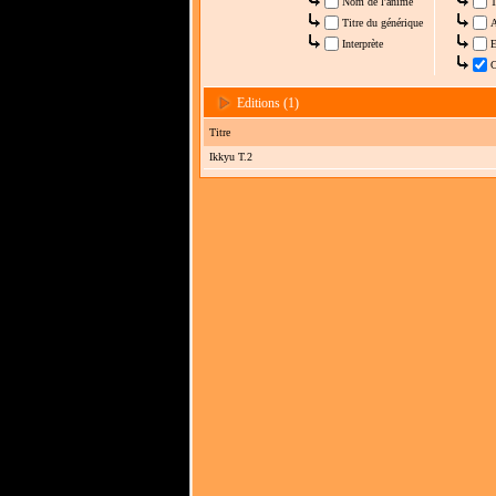
Nom de l'anime
T
Titre du générique
A
Interprète
E
C
Editions (1)
Titre
Ikkyu T.2