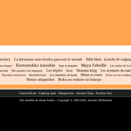
mickey
La dresseuse sans étoiles parcourt le monde
Bible black : la noche de walpur
Kemonokko tsuushin
Maya l'abeille
Sam le pompier
Les contes de la r
mo zibang !
Les triplés
Shaman king
Les aventures du mar
naconda
Mes parrains sont magiques
Mouk
Minus et cortex
Los caballeros de kodai
Yuuwaku countdown
Beyblade burst
Koko wa ore ni makasete
Naruto shippuden
Boku no toshiue no kanojo
Geneworld.net
-
Fighting cards
-
Mangavortex
-
Anoukis Shop
-
Pavillon Noir
Site membre du réseau
Enelye
- Copyright © 2004-2026,
Anoukis Multimedia