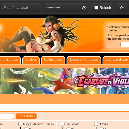
Retenir
Certaines foncti
Enelye
.
Afin de profiter
un compte, c'es
a / Animes
Sorties
Collections
Dessins / Fictions
Culture d'asie
ns
Manga / Animes / Comics
Fan-fictions
Dessins