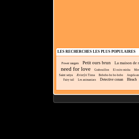
LES RECHERCHES LES PLUS POPULAIRES
Petit ours brun
La maison de 
Power rangers
need for love
Grabouillon
El osito misha
Mir
Saint seiya
Ævintýri Tinna
Bobobo-bo bo-bobo
Angela a
Detective conan
Bleach
Fairy tail
Les animaniacs