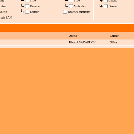
itre
Titre
Titre
Galerie
uteur
Résumé
Mots clés
Dessin
diteur
Editeur
Recettes asiatiques
ode EAN
Auteur
Editeur
Hisashi SAKAGUCHI
Glénat