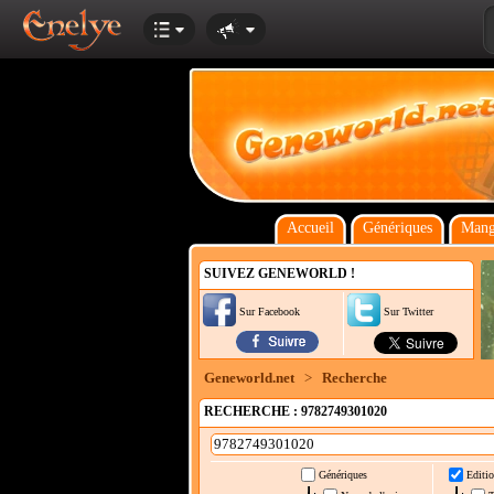
Accueil
Génériques
Mang
SUIVEZ GENEWORLD !
Sur Facebook
Sur Twitter
Geneworld.net
>
Recherche
RECHERCHE : 9782749301020
Génériques
Editio