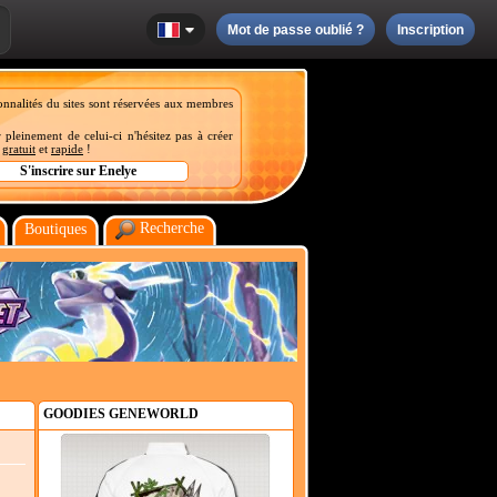
Mot de passe oublié ?
Inscription
onnalités du sites sont réservées aux membres
 pleinement de celui-ci n'hésitez pas à créer
t
gratuit
et
rapide
!
Recherche
Boutiques
GOODIES GENEWORLD