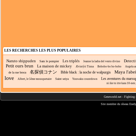
LES RECHERCHES LES PLUS POPULAIRES
Naruto shippuden
Les triplés
Detect
Sam le pompier
Jeanne la ladra del vento divino
Petit ours brun
La maison de mickey
Ævintýri Tinna
Bobobo-bo bo-bobo
Angela a
名探偵コナン
Maya l'abei
Bible black : la noche de walpurgis
de la rue broca
love
Les aventures du marsu
Saint seiya
Albert, le 5ème mousquetaire
Yuuwaku countdown
ni ike to itte kara 10-nen 
Geneworld.net
-
Fighting 
Site membre du réseau
Enely