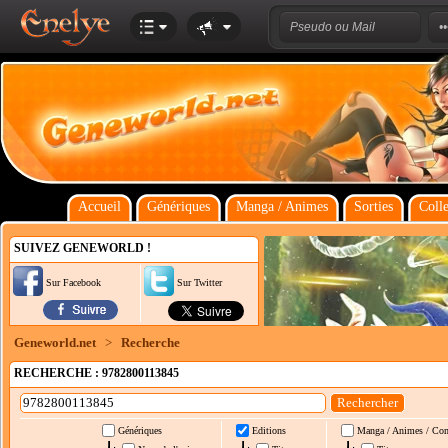
Accueil
Génériques
Manga / Animes
Sorties
Colle
SUIVEZ GENEWORLD !
Sur Facebook
Sur Twitter
Geneworld.net
>
Recherche
RECHERCHE : 9782800113845
Génériques
Editions
Manga / Animes / Co