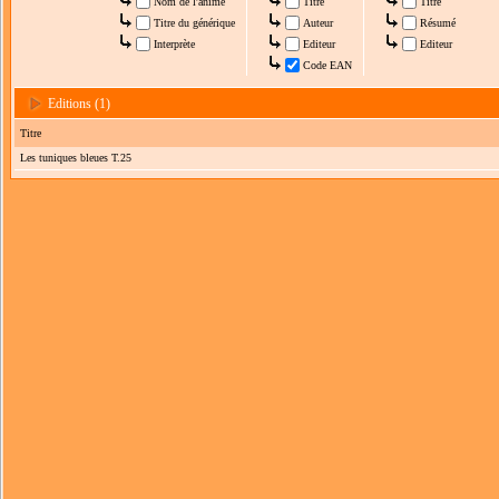
Nom de l'anime
Titre
Titre
Titre du générique
Auteur
Résumé
Interprète
Editeur
Editeur
Code EAN
Editions (1)
Titre
Les tuniques bleues T.25