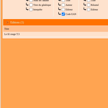
Nom de l'anime
Titre
Titre
Titre du générique
Auteur
Résumé
Interprète
Editeur
Editeur
Code EAN
Editions (1)
Titre
Le fil rouge T.3