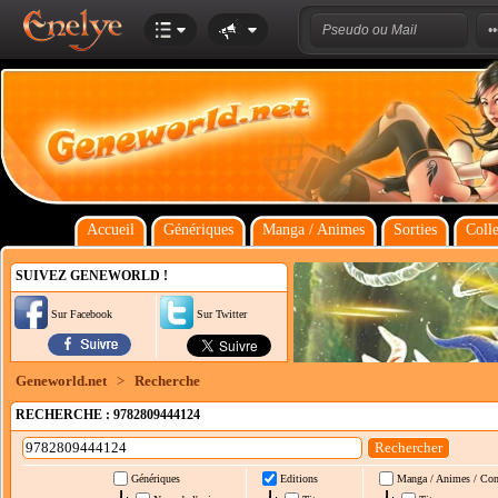
Accueil
Génériques
Manga / Animes
Sorties
Colle
SUIVEZ GENEWORLD !
Sur Facebook
Sur Twitter
Geneworld.net
>
Recherche
RECHERCHE : 9782809444124
Génériques
Editions
Manga / Animes / Co