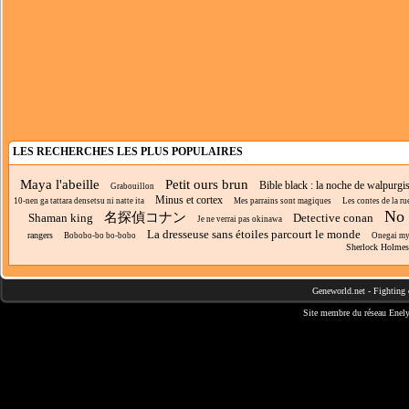
LES RECHERCHES LES PLUS POPULAIRES
Maya l'abeille
Petit ours brun
Bible black : la noche de walpurgi
Grabouillon
Minus et cortex
10-nen ga tattara densetsu ni natte ita
Mes parrains sont magiques
Les contes de la ru
No 
名探偵コナン
Shaman king
Detective conan
Je ne verrai pas okinawa
La dresseuse sans étoiles parcourt le monde
rangers
Bobobo-bo bo-bobo
Onegai my
Sherlock Holmes
Geneworld.net
-
Fighting 
Site membre du réseau
Enely