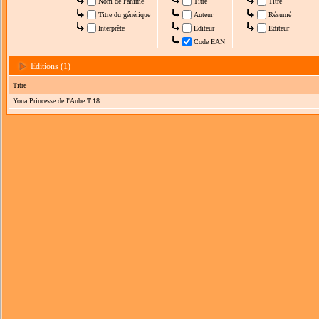
Nom de l'anime
Titre
Titre
Titre du générique
Auteur
Résumé
Interprète
Editeur
Editeur
Code EAN
Editions (1)
Titre
Yona Princesse de l'Aube T.18