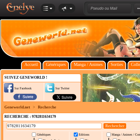
Accueil
Génériques
Manga / Animes
Sorties
Colle
SUIVEZ GENEWORLD !
Sur Facebook
Sur Twitter
Geneworld.net
>
Recherche
RECHERCHE : 9782811634179
Génériques
Editions
Manga / Animes / Co