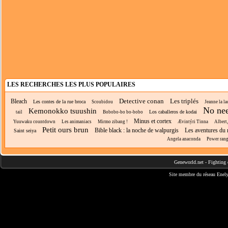
LES RECHERCHES LES PLUS POPULAIRES
Detective conan
Les triplés
Bleach
Les contes de la rue broca
Scoubidou
Jeanne la la
No nee
Kemonokko tsuushin
Los caballeros de kodai
tail
Bobobo-bo bo-bobo
Minus et cortex
Yuuwaku countdown
Les animaniacs
Mirmo zibang !
Ævintýri Tinna
Albert
Petit ours brun
Bible black : la noche de walpurgis
Les aventures du
Saint seiya
Angela anaconda
Power rang
Geneworld.net
-
Fighting 
Site membre du réseau
Enely