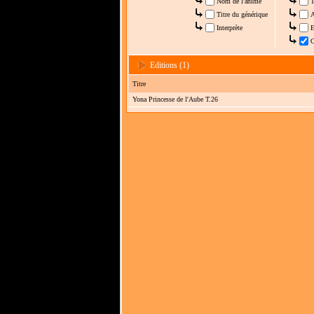
Nom de l'anime
T
Titre du générique
A
Interprète
E
C
Editions (1)
Titre
Yona Princesse de l'Aube T.26