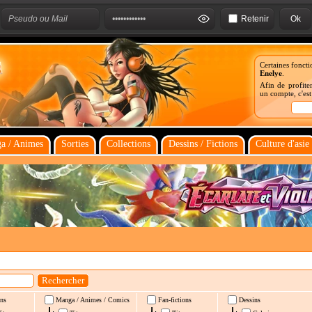
Retenir
Certaines foncti
Enelye
.
Afin de profiter
un compte, c'es
a / Animes
Sorties
Collections
Dessins / Fictions
Culture d'asie
ns
Manga / Animes / Comics
Fan-fictions
Dessins