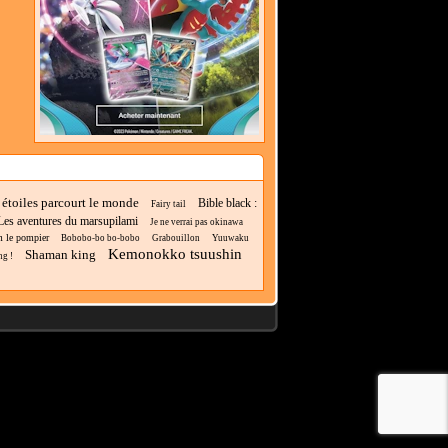
 étoiles parcourt le monde
Bible black :
Fairy tail
Les aventures du marsupilami
Je ne verrai pas okinawa
 le pompier
Bobobo-bo bo-bobo
Grabouillon
Yuuwaku
Kemonokko tsuushin
Shaman king
ng !