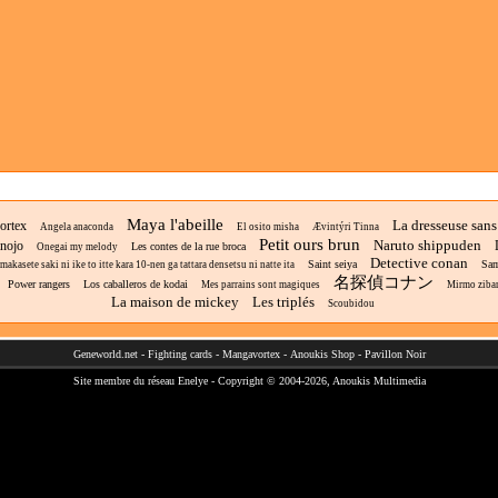
Maya l'abeille
La dresseuse sans
ortex
Angela anaconda
El osito misha
Ævintýri Tinna
Petit ours brun
Naruto shippuden
anojo
Les contes de la rue broca
Onegai my melody
Detective conan
Saint seiya
Sam
akasete saki ni ike to itte kara 10-nen ga tattara densetsu ni natte ita
名探偵コナン
Power rangers
Los caballeros de kodai
Mes parrains sont magiques
Mirmo ziba
La maison de mickey
Les triplés
Scoubidou
Geneworld.net
-
Fighting cards
-
Mangavortex
-
Anoukis Shop
-
Pavillon Noir
Site membre du réseau
Enelye
- Copyright © 2004-2026,
Anoukis Multimedia