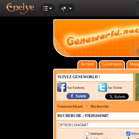
Accueil
Génériques
Mang
SUIVEZ GENEWORLD !
Sur Facebook
Sur Twitter
Geneworld.net
>
Recherche
RECHERCHE : 9782811645687
Génériques
Editio