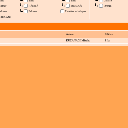
itre
Titre
Titre
Galerie
uteur
Résumé
Mots clés
Dessin
diteur
Editeur
Recettes asiatiques
ode EAN
Auteur
Editeur
KUZANAGI Mizuho
Pika