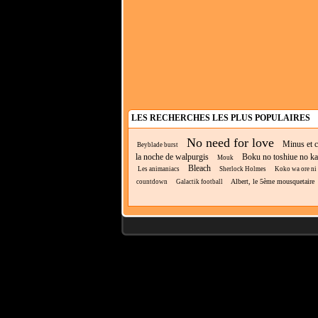
LES RECHERCHES LES PLUS POPULAIRES
No need for love
Minus et c
Beyblade burst
la noche de walpurgis
Boku no toshiue no k
Mouk
Bleach
Les animaniacs
Sherlock Holmes
Koko wa ore ni m
Albert, le 5ème mousquetaire
countdown
Galactik football