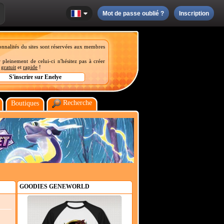
Mot de passe oublié ?
Inscription
onnalités du sites sont réservées aux membres
 pleinement de celui-ci n'hésitez pas à créer
t
gratuit
et
rapide
!
Recherche
Boutiques
GOODIES GENEWORLD