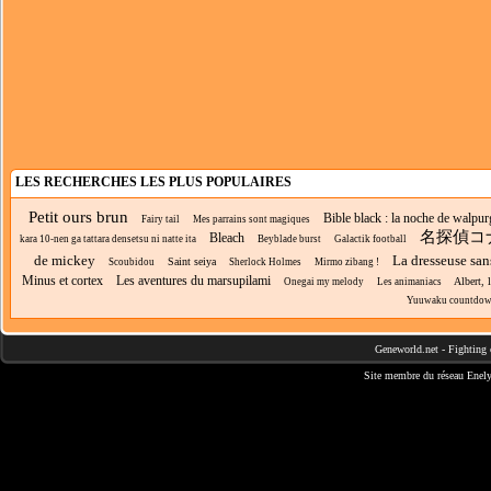
LES RECHERCHES LES PLUS POPULAIRES
Petit ours brun
Bible black : la noche de walpur
Fairy tail
Mes parrains sont magiques
名探偵コ
Bleach
kara 10-nen ga tattara densetsu ni natte ita
Beyblade burst
Galactik football
de mickey
La dresseuse san
Saint seiya
Scoubidou
Sherlock Holmes
Mirmo zibang !
Minus et cortex
Les aventures du marsupilami
Albert, 
Onegai my melody
Les animaniacs
Yuuwaku countdo
Geneworld.net
-
Fighting 
Site membre du réseau
Enely