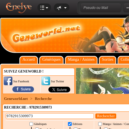
Accueil
Génériques
Manga / Animes
Sorties
Colle
SUIVEZ GENEWORLD !
Sur Facebook
Sur Twitter
Geneworld.net
>
Recherche
RECHERCHE : 9782915309973
Génériques
Editions
Manga / Animes / Co