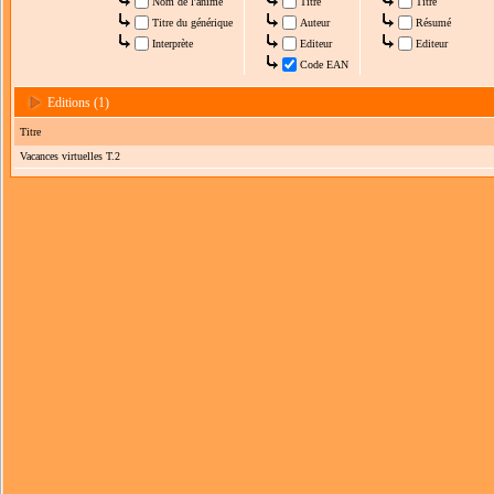
Nom de l'anime
Titre
Titre
Titre du générique
Auteur
Résumé
Interprète
Editeur
Editeur
Code EAN
Editions (1)
Titre
Vacances virtuelles T.2