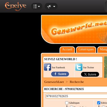
Accueil
Génériques
Mang
SUIVEZ GENEWORLD !
Sur Facebook
Sur Twitter
Geneworld.net
>
Recherche
RECHERCHE : 9791032702635
Génériques
Editio