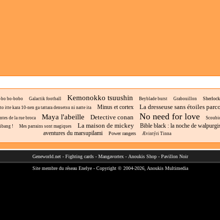
Kemonokko tsuushin
Sherloc
-bo bo-bobo
Galactik football
Beyblade burst
Grabouillon
La dresseuse sans étoiles parc
Minus et cortex
o itte kara 10-nen ga tattara densetsu ni natte ita
No need for love
Maya l'abeille
Detective conan
ntes de la rue broca
Scoubi
La maison de mickey
Bible black : la noche de walpurgi
ibang !
Mes parrains sont magiques
aventures du marsupilami
Power rangers
Ævintýri Tinna
Geneworld.net
-
Fighting cards
-
Mangavortex
-
Anoukis Shop
-
Pavillon Noir
Site membre du réseau
Enelye
- Copyright © 2004-2026,
Anoukis Multimedia