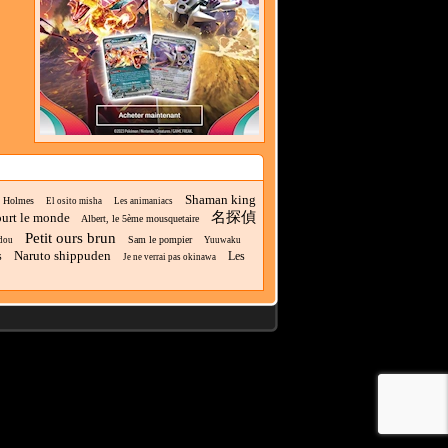
Shaman king
k Holmes
El osito misha
Les animaniacs
名探偵
ourt le monde
Albert, le 5ème mousquetaire
Petit ours brun
Sam le pompier
dou
Yuuwaku
Naruto shippuden
s
Les
Je ne verrai pas okinawa