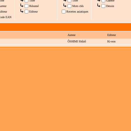
itre
Titre
Titre
Galerie
uteur
Résumé
Mots clés
Dessin
diteur
Editeur
Recettes asiatiques
ode EAN
Auteur
Editeur
ÔSHIMI Shûzô
Ki-oon