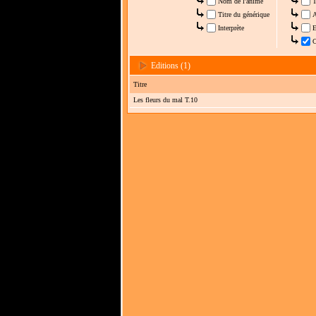
Nom de l'anime
T
Titre du générique
A
Interprète
E
C
Editions (1)
Titre
Les fleurs du mal T.10