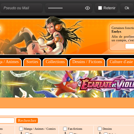
Retenir
Certaines foncti
Enelye
.
Afin de profiter
un compte, c'es
a / Animes
Sorties
Collections
Dessins / Fictions
Culture d'asie
ns
Manga / Animes / Comics
Fan-fictions
Dessins