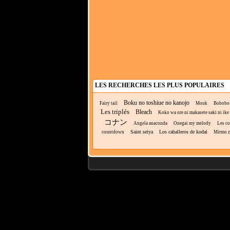
LES RECHERCHES LES PLUS POPULAIRES
Boku no toshiue no kanojo
Fairy tail
Mouk
Bobobo
Les triplés
Bleach
Koko wa ore ni makasete saki ni ike t
コナン
Angela anaconda
Onegai my melody
Les co
Saint seiya
Los caballeros de kodai
countdown
Mirmo z