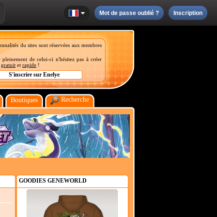
Mot de passe oublié ?
Inscription
onnalités du sites sont réservées aux membres
 pleinement de celui-ci n'hésitez pas à créer
t
gratuit
et
rapide
!
Recherche
Boutiques
GOODIES GENEWORLD