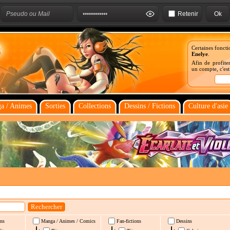
Retenir
Certaines foncti
Enelye
.
Afin de profiter
un compte, c'es
a / Animes
Sorties
Collections
Dessins / Fictions
Culture d'asie
ns
Manga / Animes / Comics
Fan-fictions
Dessins