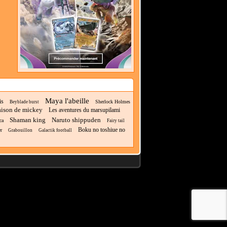
Maya l'abeille
is
Sherlock Holmes
Beyblade burst
ison de mickey
Les aventures du marsupilami
Shaman king
Naruto shippuden
ca
Fairy tail
Boku no toshiue no
r
Grabouillon
Galactik football