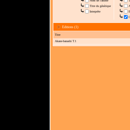
Nom de l'anime
T
Titre du générique
A
Interprète
E
C
Editions (1)
Titre
Akane-banashi T.1