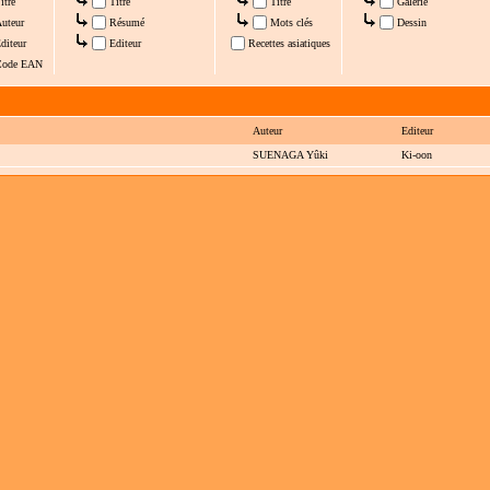
itre
Titre
Titre
Galerie
uteur
Résumé
Mots clés
Dessin
diteur
Editeur
Recettes asiatiques
ode EAN
Auteur
Editeur
SUENAGA Yûki
Ki-oon