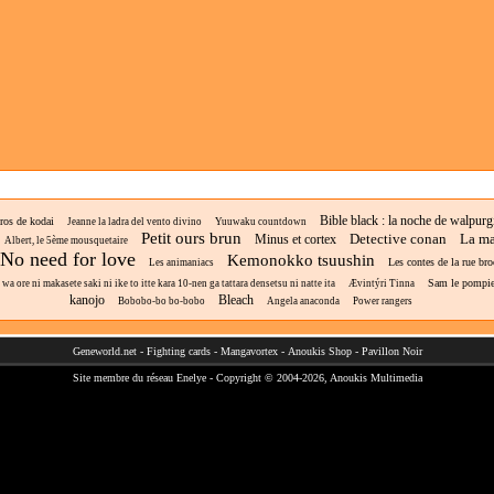
Bible black : la noche de walpurg
ros de kodai
Jeanne la ladra del vento divino
Yuuwaku countdown
Petit ours brun
Detective conan
La ma
Minus et cortex
Albert, le 5ème mousquetaire
No need for love
Kemonokko tsuushin
Les contes de la rue bro
Les animaniacs
Sam le pompie
a ore ni makasete saki ni ike to itte kara 10-nen ga tattara densetsu ni natte ita
Ævintýri Tinna
kanojo
Bleach
Bobobo-bo bo-bobo
Angela anaconda
Power rangers
Geneworld.net
-
Fighting cards
-
Mangavortex
-
Anoukis Shop
-
Pavillon Noir
Site membre du réseau
Enelye
- Copyright © 2004-2026,
Anoukis Multimedia