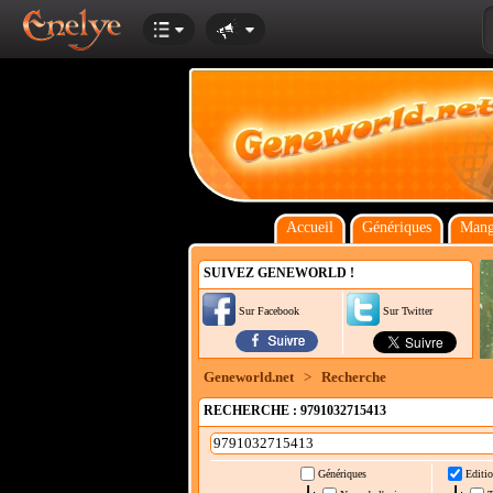
Accueil
Génériques
Mang
SUIVEZ GENEWORLD !
Sur Facebook
Sur Twitter
Geneworld.net
>
Recherche
RECHERCHE : 9791032715413
Génériques
Editio