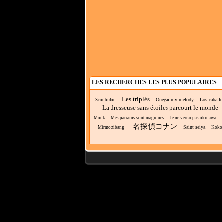
LES RECHERCHES LES PLUS POPULAIRES
Les triplés
Onegai my melody
Los caballe
Scoubidou
La dresseuse sans étoiles parcourt le monde
Mouk
Mes parrains sont magiques
Je ne verrai pas okinawa
名探偵コナン
Saint seiya
Mirmo zibang !
Koko w