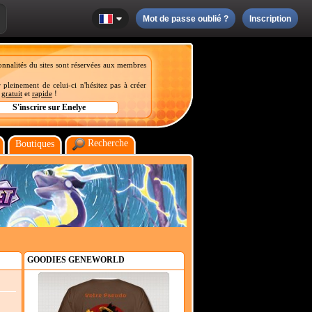
Mot de passe oublié ?
Inscription
onnalités du sites sont réservées aux membres
 pleinement de celui-ci n'hésitez pas à créer
t
gratuit
et
rapide
!
Recherche
Boutiques
GOODIES GENEWORLD