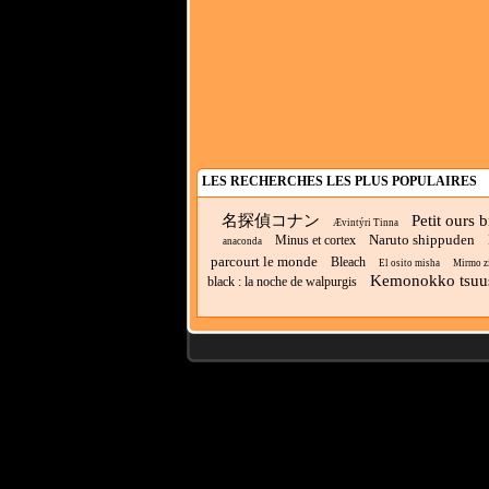
LES RECHERCHES LES PLUS POPULAIRES
名探偵コナン
Petit ours 
Ævintýri Tinna
Naruto shippuden
Minus et cortex
anaconda
parcourt le monde
Bleach
El osito misha
Mirmo z
Kemonokko tsuu
black : la noche de walpurgis