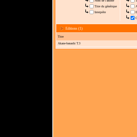
Nom de l'anime
T
Titre du générique
A
Interprète
E
C
Editions (1)
Titre
Akane-banashi T.3