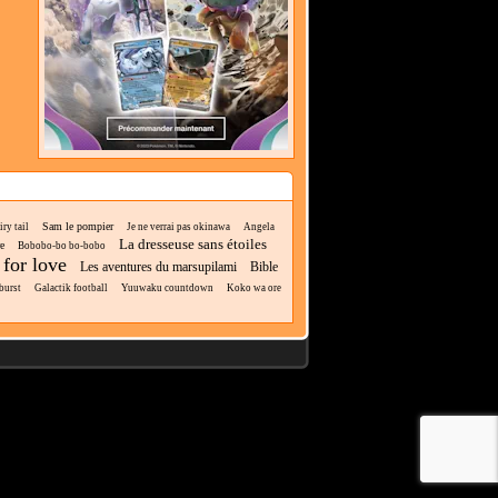
Sam le pompier
iry tail
Je ne verrai pas okinawa
Angela
La dresseuse sans étoiles
e
Bobobo-bo bo-bobo
for love
Les aventures du marsupilami
Bible
burst
Galactik football
Yuuwaku countdown
Koko wa ore