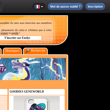
Mot de passe oublié ?
Inscription
onnalités du sites sont réservées aux membres
 pleinement de celui-ci n'hésitez pas à créer
t
gratuit
et
rapide
!
Recherche
Boutiques
GOODIES GENEWORLD