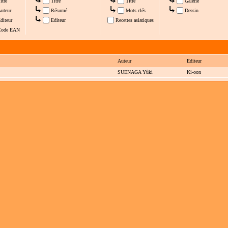
itre
Titre
Titre
Galerie
uteur
Résumé
Mots clés
Dessin
diteur
Editeur
Recettes asiatiques
ode EAN
Auteur
Editeur
SUENAGA Yûki
Ki-oon