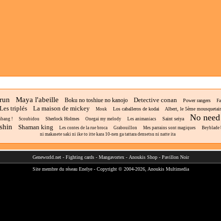
brun
Maya l'abeille
Detective conan
Boku no toshiue no kanojo
Power rangers
Fa
Les triplés
La maison de mickey
Los caballeros de kodai
Albert, le 5ème mousquetair
Mouk
No need 
Sherlock Holmes
Saint seiya
ibang !
Scoubidou
Onegai my melody
Les animaniacs
shin
Shaman king
Les contes de la rue broca
Grabouillon
Mes parrains sont magiques
Beyblade 
ni makasete saki ni ike to itte kara 10-nen ga tattara densetsu ni natte ita
Geneworld.net
-
Fighting cards
-
Mangavortex
-
Anoukis Shop
-
Pavillon Noir
Site membre du réseau
Enelye
- Copyright © 2004-2026,
Anoukis Multimedia