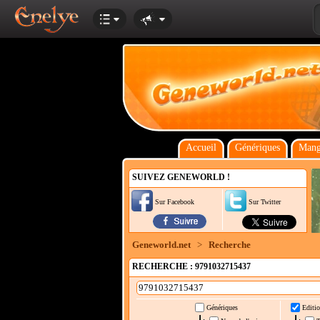
Accueil
Génériques
Mang
SUIVEZ GENEWORLD !
Sur Facebook
Sur Twitter
Geneworld.net
>
Recherche
RECHERCHE : 9791032715437
Génériques
Editio