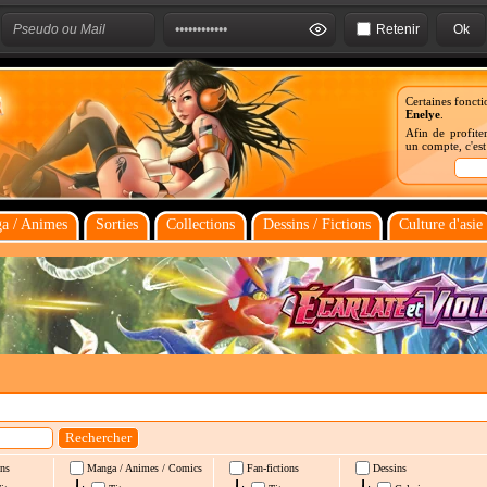
Retenir
Certaines foncti
Enelye
.
Afin de profiter
un compte, c'es
a / Animes
Sorties
Collections
Dessins / Fictions
Culture d'asie
ns
Manga / Animes / Comics
Fan-fictions
Dessins