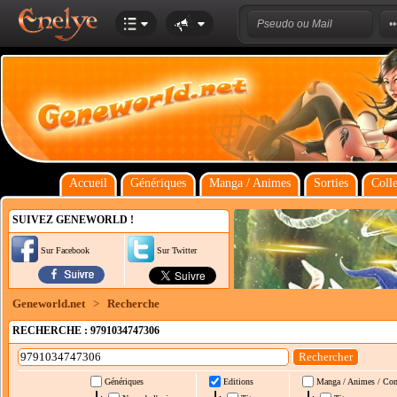
Accueil
Génériques
Manga / Animes
Sorties
Colle
SUIVEZ GENEWORLD !
Sur Facebook
Sur Twitter
Geneworld.net
>
Recherche
RECHERCHE : 9791034747306
Génériques
Editions
Manga / Animes / Co