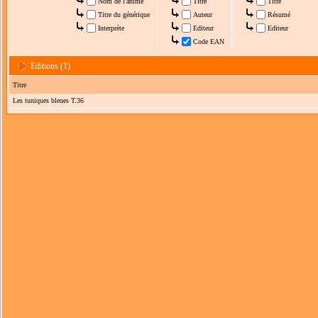
Nom de l'anime
Titre
Titre
Titre du générique
Auteur
Résumé
Interprète
Editeur
Editeur
Code EAN
Editions (1)
Titre
Les tuniques bleues T.36