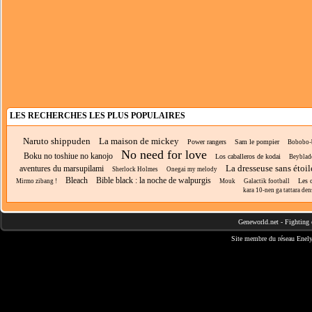
LES RECHERCHES LES PLUS POPULAIRES
Naruto shippuden
La maison de mickey
Power rangers
Sam le pompier
Bobobo-
No need for love
Boku no toshiue no kanojo
Los caballeros de kodai
Beyblad
La dresseuse sans étoi
aventures du marsupilami
Sherlock Holmes
Onegai my melody
Bleach
Bible black : la noche de walpurgis
Les c
Mirmo zibang !
Mouk
Galactik football
kara 10-nen ga tattara dens
Geneworld.net
-
Fighting 
Site membre du réseau
Enely