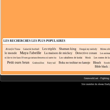
LES RECHERCHES LES PLUS POPULAIRES
Les triplés
Shaman king
Ævintýri Tinna
Galactik football
Onegai my melody
Mirmo zib
Maya l'abeille
le monde
La maison de mickey
Detective conan
Les anima
Los caballeros de kodai
Les contes de la
ni ike to itte kara 10-nen ga tattara densetsu ni natte ita
Mouk
Petit ours brun
Boku no toshiue no kanojo
Bleach
Grabouillon
Fairy tail
Scoub
Bible black :
Geneworld.net
-
Fighting 
Site membre du réseau
Enely