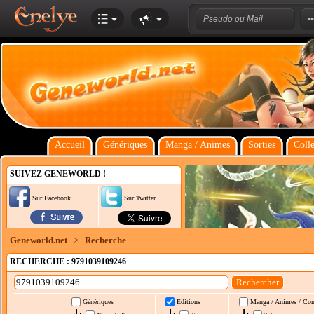
Accueil
Génériques
Manga / Animes
Sorties
Colle
SUIVEZ GENEWORLD !
Sur Facebook
Sur Twitter
Geneworld.net
>
Recherche
RECHERCHE : 9791039109246
Génériques
Editions
Manga / Animes / Co