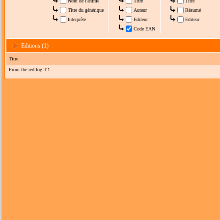
Nom de l'anime
Titre
Titre
Titre du générique
Auteur
Résumé
Interprète
Editeur
Editeur
Code EAN
Editions (1)
Titre
From the red fog T.1