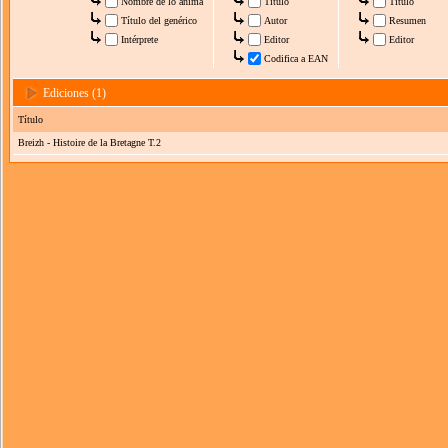
Nombre de lo anima
Título
Título
Título del genérico
Autor
Resumen
Intérprete
Editor
Editor
Codifica a EAN
Ediciones (1)
Título
Breizh - Histoire de la Bretagne T.2