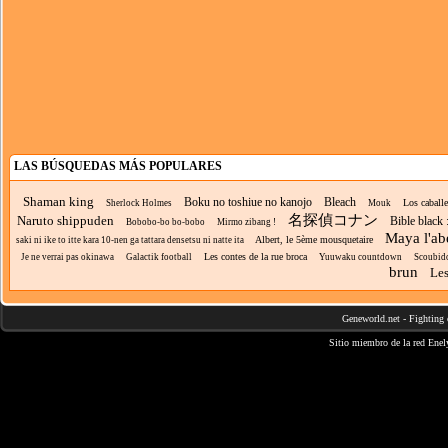
LAS BÚSQUEDAS MÁS POPULARES
Shaman king
Boku no toshiue no kanojo
Bleach
Los caballe
Sherlock Holmes
Mouk
名探偵コナン
Naruto shippuden
Bible black 
Bobobo-bo bo-bobo
Mirmo zibang !
Maya l'abe
Albert, le 5ème mousquetaire
saki ni ike to itte kara 10-nen ga tattara densetsu ni natte ita
Les contes de la rue broca
Je ne verrai pas okinawa
Galactik football
Yuuwaku countdown
Scoubid
brun
Les
Geneworld.net
-
Fighting 
Sitio miembro de la red
Enel