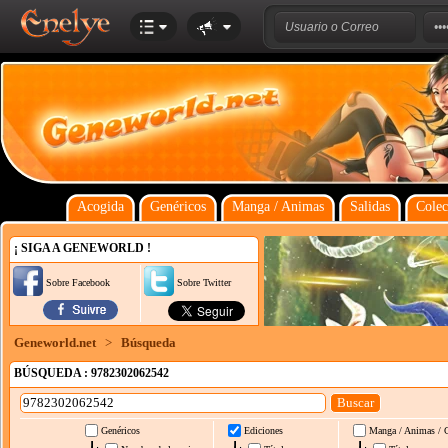
Acogida
Genéricos
Manga / Animas
Salidas
Colec
¡ SIGA A GENEWORLD !
Sobre Facebook
Sobre Twitter
Geneworld.net
>
Búsqueda
BÚSQUEDA : 9782302062542
Genéricos
Ediciones
Manga / Animas / 