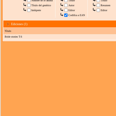
Nombre de lo anima
Título
Título
Título del genérico
Autor
Resumen
Intérprete
Editor
Editor
Codifica a EAN
Ediciones (1)
Título
Bride stories T.6