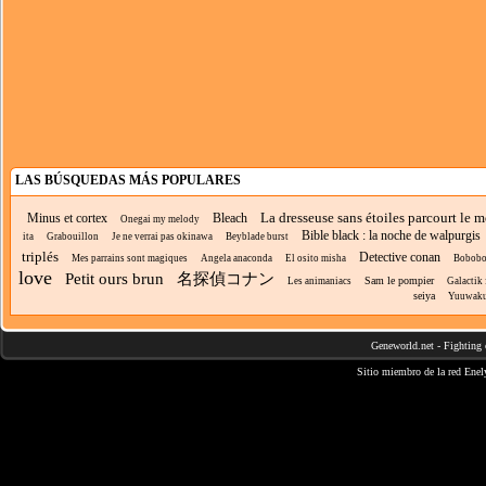
LAS BÚSQUEDAS MÁS POPULARES
La dresseuse sans étoiles parcourt le 
Minus et cortex
Bleach
Onegai my melody
Bible black : la noche de walpurgis
ita
Grabouillon
Je ne verrai pas okinawa
Beyblade burst
triplés
Detective conan
Mes parrains sont magiques
Angela anaconda
El osito misha
Bobobo
love
Petit ours brun
名探偵コナン
Sam le pompier
Les animaniacs
Galactik 
seiya
Yuuwaku
Geneworld.net
-
Fighting 
Sitio miembro de la red
Enel