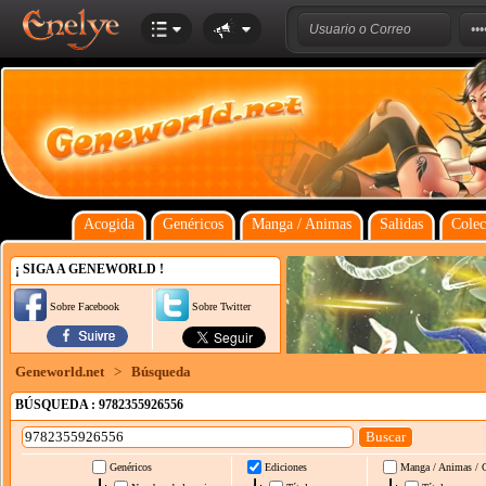
Acogida
Genéricos
Manga / Animas
Salidas
Colec
¡ SIGA A GENEWORLD !
Sobre Facebook
Sobre Twitter
Geneworld.net
>
Búsqueda
BÚSQUEDA : 9782355926556
Genéricos
Ediciones
Manga / Animas / 