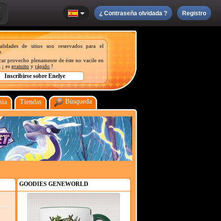
¿ Contraseña olvidada ?
Registro
nalidades de sitios son reservados para el
e
.
acar provecho plenamente de éste no vacile en
 ¡ es
gratuito
y
rápido
!
Búsqueda
sia
Tiendas
GOODIES GENEWORLD