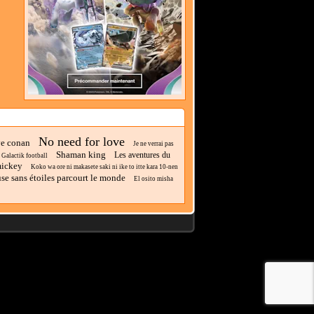
No need for love
ve conan
Je ne verrai pas
Shaman king
Les aventures du
Galactik football
mickey
Koko wa ore ni makasete saki ni ike to itte kara 10-nen
se sans étoiles parcourt le monde
El osito misha