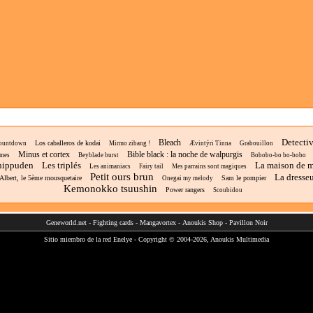
Detecti
Bleach
Los caballeros de kodai
ountdown
Mirmo zibang !
Ævintýri Tinna
Grabouillon
Minus et cortex
Bible black : la noche de walpurgis
lmes
Beyblade burst
Bobobo-bo bo-bobo
hippuden
Les triplés
La maison de 
Les animaniacs
Fairy tail
Mes parrains sont magiques
Petit ours brun
La dresseu
Albert, le 5ème mousquetaire
Sam le pompier
Onegai my melody
Kemonokko tsuushin
Power rangers
Scoubidou
Geneworld.net
-
Fighting cards
-
Mangavortex
-
Anoukis Shop
-
Pavillon Noir
Sitio miembro de la red
Enelye
- Copyright © 2004-2026,
Anoukis Multimedia