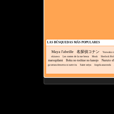
LAS BÚSQUEDAS MÁS POPULARES
Maya l'abeille
名探偵コナン
Yuuwaku c
Les contes de la rue broca
okinawa
Mouk
Sherlock Ho
Naruto s
marsupilami
Boku no toshiue no kanojo
Saint seiya
ga tattara densetsu ni natte ita
Angela anaconda