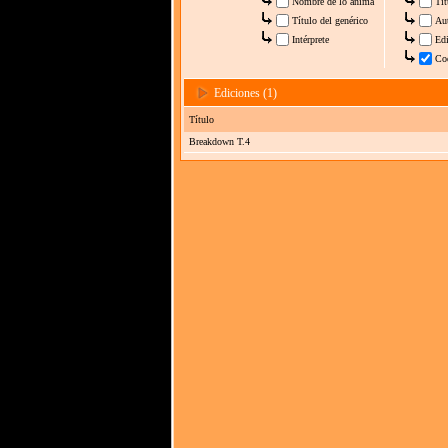
Nombre de lo anima
Tít
Título del genérico
Au
Intérprete
Edi
Co
Ediciones (1)
Título
Breakdown T.4