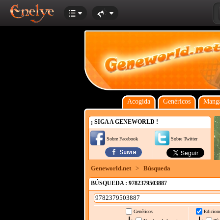
Acogida
Genéricos
Manga
¡ SIGA A GENEWORLD !
Sobre Facebook
Sobre Twitter
Geneworld.net
>
Búsqueda
BÚSQUEDA : 9782379503887
Genéricos
Edicion