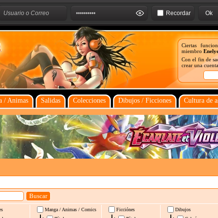
Recordar
Ciertas funcio
miembro
Enely
Con el fin de s
crear una cuenta
 / Animas
Salidas
Colecciones
Dibujos / Ficciones
Cultura de a
es
Manga / Animas / Comics
Ficciónes
Dibujos