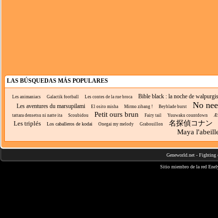
LAS BÚSQUEDAS MÁS POPULARES
Bible black : la noche de walpurgi
Les animaniacs
Galactik football
Les contes de la rue broca
No nee
Les aventures du marsupilami
El osito misha
Mirmo zibang !
Beyblade burst
Petit ours brun
tattara densetsu ni natte ita
Scoubidou
Fairy tail
Yuuwaku countdown
Æv
名探偵コナン
Les triplés
Los caballeros de kodai
Onegai my melody
Grabouillon
Maya l'abeill
Geneworld.net
-
Fighting 
Sitio miembro de la red
Enel