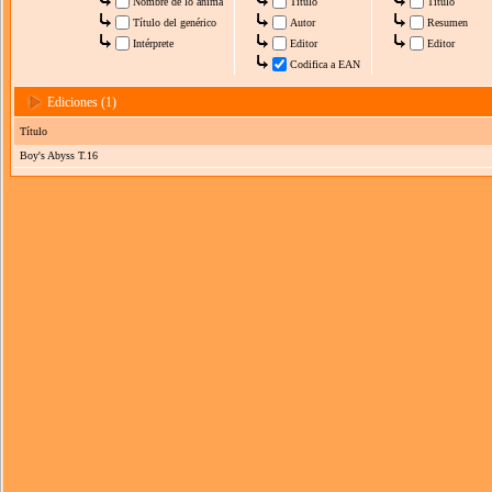
Nombre de lo anima
Título
Título
Título del genérico
Autor
Resumen
Intérprete
Editor
Editor
Codifica a EAN
Ediciones (1)
Título
Boy's Abyss T.16