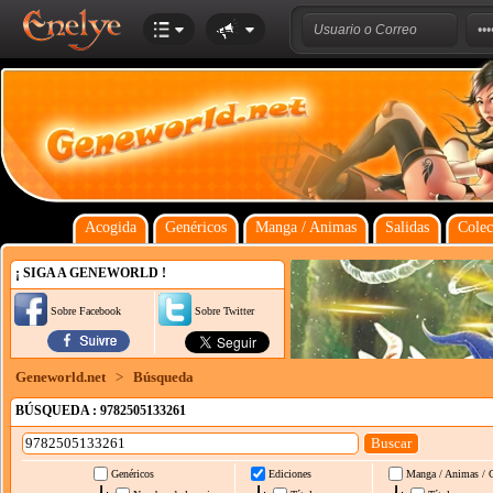
Acogida
Genéricos
Manga / Animas
Salidas
Colec
¡ SIGA A GENEWORLD !
Sobre Facebook
Sobre Twitter
Geneworld.net
>
Búsqueda
BÚSQUEDA : 9782505133261
Genéricos
Ediciones
Manga / Animas / 