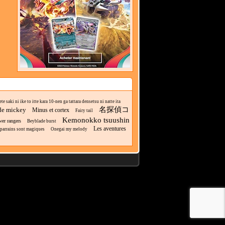
 saki ni ike to itte kara 10-nen ga tattara densetsu ni natte ita
名探偵コ
de mickey
Minus et cortex
Fairy tail
Kemonokko tsuushin
er rangers
Beyblade burst
Les aventures
parrains sont magiques
Onegai my melody