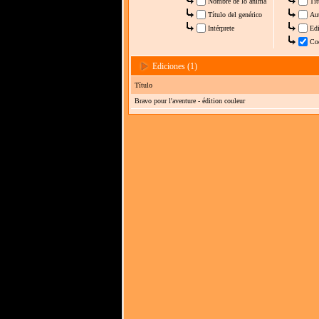
Nombre de lo anima
Tít
Título del genérico
Au
Intérprete
Edi
Co
Ediciones (1)
Título
Bravo pour l'aventure - édition couleur