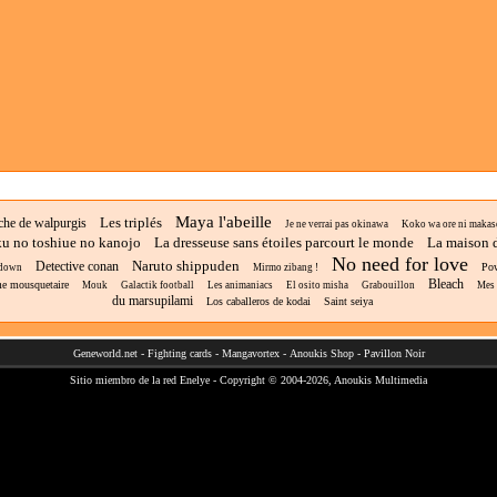
Maya l'abeille
Les triplés
oche de walpurgis
Je ne verrai pas okinawa
Koko wa ore ni makasete
u no toshiue no kanojo
La dresseuse sans étoiles parcourt le monde
La maison 
No need for love
Naruto shippuden
Detective conan
Pow
down
Mirmo zibang !
Bleach
me mousquetaire
Mouk
Galactik football
Les animaniacs
El osito misha
Grabouillon
Mes 
du marsupilami
Los caballeros de kodai
Saint seiya
Geneworld.net
-
Fighting cards
-
Mangavortex
-
Anoukis Shop
-
Pavillon Noir
Sitio miembro de la red
Enelye
- Copyright © 2004-2026,
Anoukis Multimedia