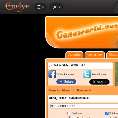
Acogida
Genéricos
Manga
¡ SIGA A GENEWORLD !
Sobre Facebook
Sobre Twitter
Geneworld.net
>
Búsqueda
BÚSQUEDA : 9782888908937
Genéricos
Edicion