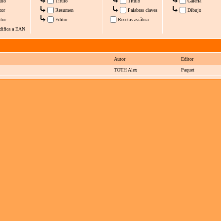
ulo
Título
Título
Galería
tor
Resumen
Palabras claves
Dibujo
tor
Editor
Recetas asiática
difica a EAN
Autor
Editor
TOTH Alex
Paquet