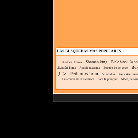
LAS BÚSQUEDAS MÁS POPULARES
Shaman king
Bible black : la n
Sherlock Holmes
Bok
Ævintýri Tinna
Angela anaconda
Bobobo-bo bo-bobo
ナン
Petit ours brun
Scoubidou
Yuuwaku count
Les contes de la rue broca
Sam le pompier
Albert, le 5è