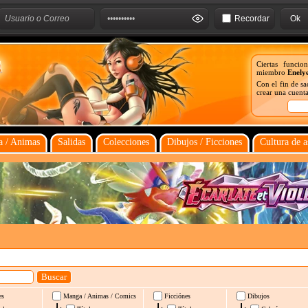
Recordar
Ciertas funcio
miembro
Enely
Con el fin de s
crear una cuenta
 / Animas
Salidas
Colecciones
Dibujos / Ficciones
Cultura de a
es
Manga / Animas / Comics
Ficciónes
Dibujos