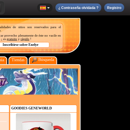
¿ Contraseña olvidada ?
Registro
nalidades de sitios son reservados para el
e
.
acar provecho plenamente de éste no vacile en
 ¡ es
gratuito
y
rápido
!
Búsqueda
sia
Tiendas
GOODIES GENEWORLD