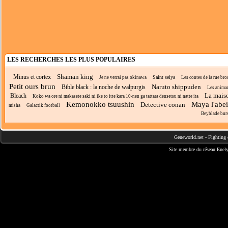
LES RECHERCHES LES PLUS POPULAIRES
Shaman king
Minus et cortex
Saint seiya
Je ne verrai pas okinawa
Les contes de la rue bro
Petit ours brun
Naruto shippuden
Bible black : la noche de walpurgis
Les anima
La mais
Bleach
Koko wa ore ni makasete saki ni ike to itte kara 10-nen ga tattara densetsu ni natte ita
Kemonokko tsuushin
Maya l'abei
Detective conan
misha
Galactik football
Beyblade bur
Geneworld.net
-
Fighting 
Site membre du réseau
Enely