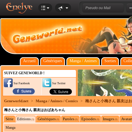
Accueil
Génériques
Manga / Animes
Sorties
Colle
SUIVEZ GENEWORLD !
Sur Facebook
Sur Twitter
Geneworld.net
>
Manga / Animes / Comics
>
梅さんと小梅さん 親友は
梅さんと小梅さん 親友はおばあちゃん
Série
Editions
Génériques
Paroles
Episodes
Images
Avatar
(3)
(0)
(0)
(0)
(0)
Manga