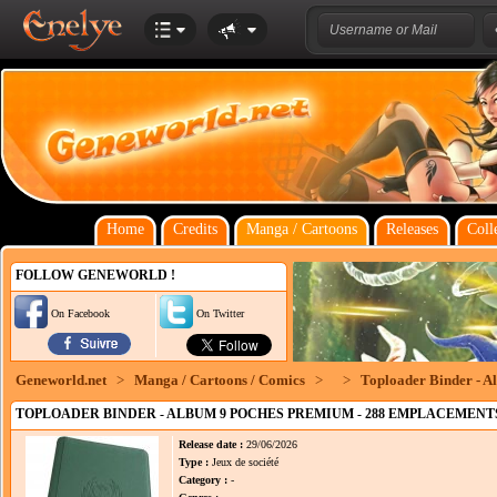
Home
Credits
Manga / Cartoons
Releases
Coll
FOLLOW GENEWORLD !
On Facebook
On Twitter
Geneworld.net
>
Manga / Cartoons / Comics
>
>
Toploader Binder - A
TOPLOADER BINDER - ALBUM 9 POCHES PREMIUM - 288 EMPLACEMENTS
Release date :
29/06/2026
Type :
Jeux de société
Category :
-