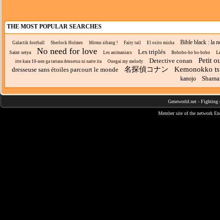
THE MOST POPULAR SEARCHES
Bible black : la 
Galactik football
Sherlock Holmes
Mirmo zibang !
Fairy tail
El osito misha
No need for love
Les triplés
Saint seiya
Le
Les animaniacs
Bobobo-bo bo-bobo
Petit o
Detective conan
itte kara 10-nen ga tattara densetsu ni natte ita
Onegai my melody
名探偵コナン
Kemonokko ts
dresseuse sans étoiles parcourt le monde
Shama
kanojo
Geneworld.net
-
Fighting 
Member site of the network
En