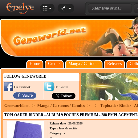
Home
Credits
Manga / Cartoons
Releases
Coll
FOLLOW GENEWORLD !
On Facebook
On Twitter
Geneworld.net
>
Manga / Cartoons / Comics
>
>
Toploader Binder - A
TOPLOADER BINDER - ALBUM 9 POCHES PREMIUM - 288 EMPLACEMENTS
Release date :
29/06/2026
Type :
Jeux de société
Category :
-