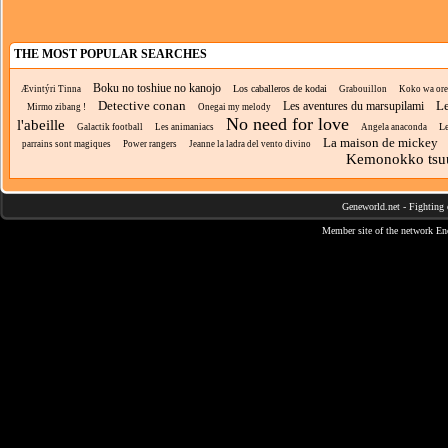
THE MOST POPULAR SEARCHES
Boku no toshiue no kanojo
Los caballeros de kodai
Ævintýri Tinna
Grabouillon
Koko wa ore n
Detective conan
Le
Les aventures du marsupilami
Mirmo zibang !
Onegai my melody
No need for love
l'abeille
Le
Galactik football
Les animaniacs
Angela anaconda
La maison de mickey
parrains sont magiques
Power rangers
Jeanne la ladra del vento divino
Kemonokko tsu
Geneworld.net
-
Fighting 
Member site of the network
En