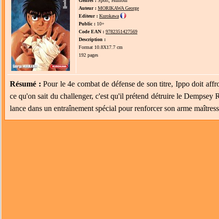
Genres :
Sport, Humour
Auteur :
MORIKAWA George
Editeur :
Kurokawa
Public :
10+
Code EAN :
9782351427569
Description :
Format 10.8X17.7 cm
192 pages
Résumé :
Pour le 4e combat de défense de son titre, Ippo doit af
ce qu'on sait du challenger, c'est qu'il prétend détruire le Dempsey
lance dans un entraînement spécial pour renforcer son arme maîtress