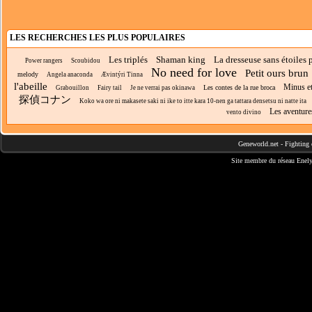
LES RECHERCHES LES PLUS POPULAIRES
Les triplés
Shaman king
La dresseuse sans étoiles
Power rangers
Scoubidou
No need for love
Petit ours brun
melody
Angela anaconda
Ævintýri Tinna
l'abeille
Minus et
Les contes de la rue broca
Grabouillon
Fairy tail
Je ne verrai pas okinawa
探偵コナン
Koko wa ore ni makasete saki ni ike to itte kara 10-nen ga tattara densetsu ni natte ita
Les aventure
vento divino
Geneworld.net
-
Fighting 
Site membre du réseau
Enely