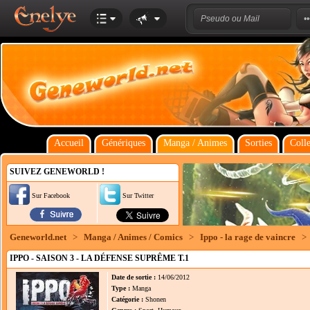
Accueil
Génériques
Manga / Animes
Sorties
Colle
SUIVEZ GENEWORLD !
Sur Facebook
Sur Twitter
Geneworld.net
>
Manga / Animes / Comics
>
Ippo - la rage de vaincre
>
IPPO - SAISON 3 - LA DÉFENSE SUPRÊME T.1
Date de sortie :
14/06/2012
Type :
Manga
Catégorie :
Shonen