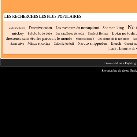
LES RECHERCHES LES PLUS POPULAIRES
No 
Shaman king
Detective conan
Les aventures du marsupilami
Beyblade burst
mickey
Boku no toshi
Los caballeros de kodai
Bobobo-bo bo-bobo
Sherlock Holmes
dresseuse sans étoiles parcourt le monde
Les contes de la rue broca
Mirmo zibang !
Fair
Naruto shippuden
Minus et cortex
Bleach
Saint seiya
Galactik football
Onegai my
black : la noche de
Geneworld.net
-
Fighting 
Site membre du réseau
Enely