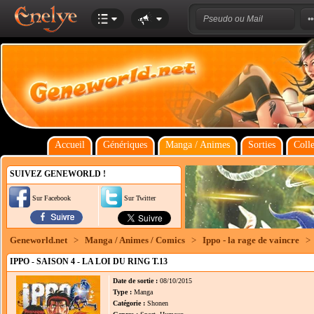
Accueil
Génériques
Manga / Animes
Sorties
Colle
SUIVEZ GENEWORLD !
Sur Facebook
Sur Twitter
Geneworld.net
>
Manga / Animes / Comics
>
Ippo - la rage de vaincre
>
IPPO - SAISON 4 - LA LOI DU RING T.13
Date de sortie :
08/10/2015
Type :
Manga
Catégorie :
Shonen