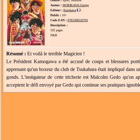
Genres :
Sport, Humour
Auteur :
MORIKAWA George
Editeur :
Kurokawa
Public :
10+
Code EAN :
9782368520703
Description :
192 pages
N&B
Résumé :
Et voilà le terrible Magicien !
Le Président Kamogawa a été accusé de coups et blessures porté
apprenant qu'un boxeur du club de Tsukahara était impliqué dans un 
gonds. L'instigateur de cette tricherie est Malcolm Gedo qu'on 
acceptent le défi envoyé par Gedo qui continue ses pratiques ignoble