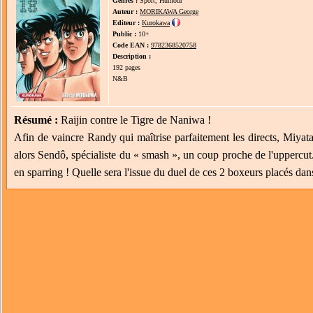
Genres :
Sport, Humour
Auteur :
MORIKAWA George
Editeur :
Kurokawa
Public :
10+
Code EAN :
9782368520758
Description :
192 pages
N&B
Résumé :
Raijin contre le Tigre de Naniwa !
Afin de vaincre Randy qui maîtrise parfaitement les directs, Miyata
alors Sendô, spécialiste du « smash », un coup proche de l'uppercut
en sparring ! Quelle sera l'issue du duel de ces 2 boxeurs placés da