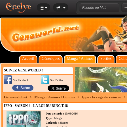
Accueil
Génériques
Manga / Animes
Sorties
Colle
SUIVEZ GENEWORLD !
Sur Facebook
Sur Twitter
Geneworld.net
>
Manga / Animes / Comics
>
Ippo - la rage de vaincre
>
IPPO - SAISON 4 - LA LOI DU RING T.18
Date de sortie :
10/03/2016
Type :
Manga
Catégorie :
Shonen