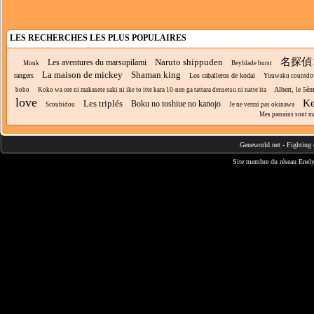
LES RECHERCHES LES PLUS POPULAIRES
名探偵
Naruto shippuden
Les aventures du marsupilami
Mouk
Beyblade burst
La maison de mickey
Shaman king
rangers
Los caballeros de kodai
Yuuwaku countd
Albert, le 5è
bobo
Koko wa ore ni makasete saki ni ike to itte kara 10-nen ga tattara densetsu ni natte ita
love
Ke
Les triplés
Boku no toshiue no kanojo
Scoubidou
Je ne verrai pas okinawa
Mes parrains sont m
Geneworld.net
-
Fighting 
Site membre du réseau
Enely