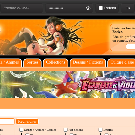
Retenir
Certaines foncti
Enelye
.
Afin de profiter
un compte, c'es
a / Animes
Sorties
Collections
Dessins / Fictions
Culture d'asie
ns
Manga / Animes / Comics
Fan-fictions
Dessins