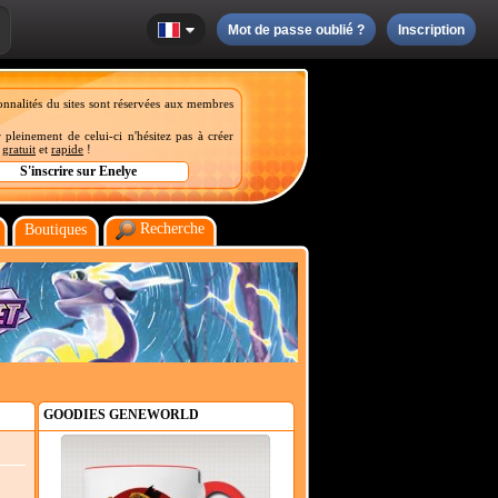
Mot de passe oublié ?
Inscription
onnalités du sites sont réservées aux membres
 pleinement de celui-ci n'hésitez pas à créer
t
gratuit
et
rapide
!
Recherche
Boutiques
GOODIES GENEWORLD