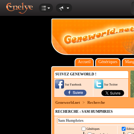
Accueil
Génériques
Mang
SUIVEZ GENEWORLD !
Sur Facebook
Sur Twitter
Geneworld.net
>
Recherche
RECHERCHE : SAM HUMPHRIES
Génériques
Editio