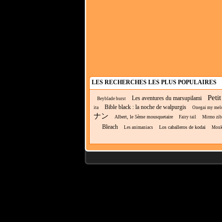
LES RECHERCHES LES PLUS POPULAIRES
Peti
Les aventures du marsupilami
Beyblade burst
Bible black : la noche de walpurgis
ita
Onegai my mel
ナン
Albert, le 5ème mousquetaire
Fairy tail
Mirmo zib
Bleach
Los caballeros de kodai
Les animaniacs
Mou