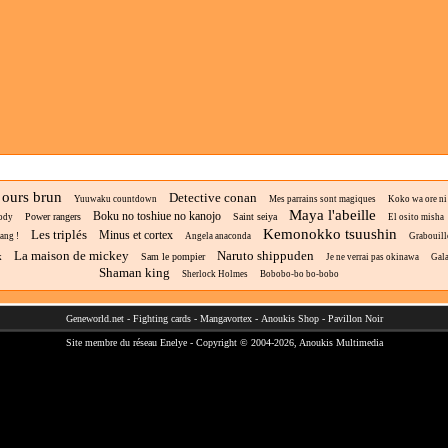
t ours brun
Detective conan
Yuuwaku countdown
Mes parrains sont magiques
Koko wa ore ni m
Maya l'abeille
Boku no toshiue no kanojo
Power rangers
Saint seiya
ody
El osito misha
Kemonokko tsuushin
Les triplés
Minus et cortex
ang !
Angela anaconda
Grabouill
La maison de mickey
Naruto shippuden
Sam le pompier
k
Je ne verrai pas okinawa
Gala
Shaman king
Sherlock Holmes
Bobobo-bo bo-bobo
Geneworld.net
-
Fighting cards
-
Mangavortex
-
Anoukis Shop
-
Pavillon Noir
Site membre du réseau
Enelye
- Copyright © 2004-2026,
Anoukis Multimedia