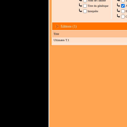
Nom de l'anime
T
Titre du générique
A
Interprète
E
C
Editions (1)
Titre
Ultimates T.1