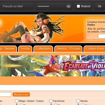
Retenir
Certaines foncti
Enelye
.
Afin de profiter
un compte, c'es
a / Animes
Sorties
Collections
Dessins / Fictions
Culture d'asie
ns
Manga / Animes / Comics
Fan-fictions
Dessins