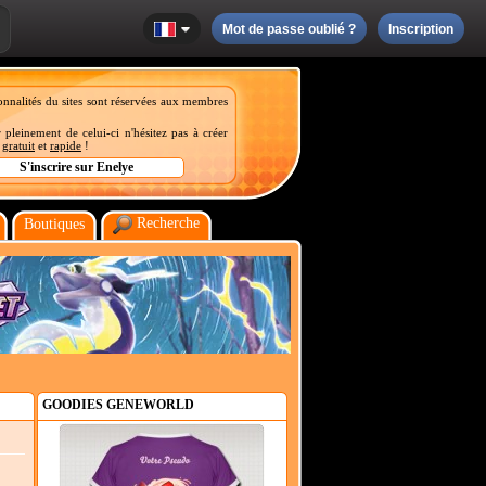
Mot de passe oublié ?
Inscription
onnalités du sites sont réservées aux membres
 pleinement de celui-ci n'hésitez pas à créer
t
gratuit
et
rapide
!
Recherche
Boutiques
GOODIES GENEWORLD