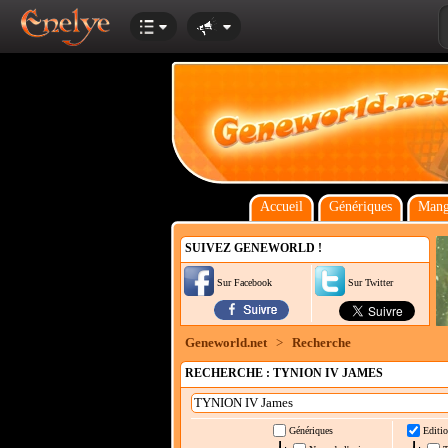
Accueil
Génériques
Mang
SUIVEZ GENEWORLD !
Sur Facebook
Sur Twitter
Geneworld.net
>
Recherche
RECHERCHE : TYNION IV JAMES
Génériques
Editio