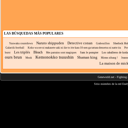
LAS BÚSQUEDAS MÁS POPULARES
Naruto shippuden
Detective conan
Sherlock Ho
Yuuwaku countdown
Grabouillon
Galactik football
Koko wa ore ni makasete saki ni ike to itte kara 10-nen ga tattara densetsu ni natte ita
Pow
Les triplés
Bleach
Sam le pompier
Los caballeros de koda
burst
Mes parrains sont magiques
ours brun
Kemonokko tsuushin
Shaman king
Mouk
Mirmo zibang !
Jeanne
La maison de mic
Geneworld.net
-
Fighting 
Sitio miembro de la red
Enel