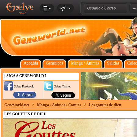
Acogida
Genéricos
Manga / Animas
Salidas
Colec
¡ SIGA A GENEWORLD !
Sobre Facebook
Sobre Twitter
Geneworld.net
>
Manga / Animas / Comics
>
Les gouttes de dieu
LES GOUTTES DE DIEU