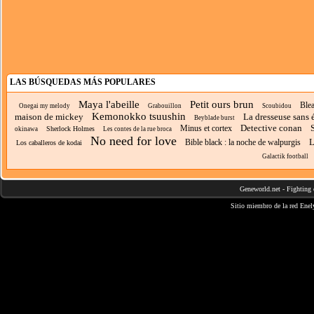
LAS BÚSQUEDAS MÁS POPULARES
Maya l'abeille
Petit ours brun
Ble
Onegai my melody
Grabouillon
Scoubidou
Kemonokko tsuushin
maison de mickey
La dresseuse sans 
Beyblade burst
Detective conan
Minus et cortex
Sherlock Holmes
okinawa
Les contes de la rue broca
No need for love
L
Bible black : la noche de walpurgis
Los caballeros de kodai
Galactik football
Geneworld.net
-
Fighting 
Sitio miembro de la red
Enel