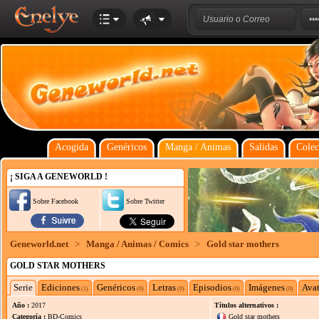
Acogida
Genéricos
Manga / Animas
Salidas
Colec
¡ SIGA A GENEWORLD !
Sobre Facebook
Sobre Twitter
Geneworld.net
>
Manga / Animas / Comics
>
Gold star mothers
GOLD STAR MOTHERS
Serie
Ediciones
Genéricos
Letras
Episodios
Imágenes
Avat
(1)
(0)
(0)
(0)
(0)
Año :
2017
Títulos alternativos :
Categoría :
BD-Comics
Gold star mothers