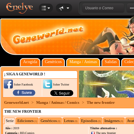
Acogida
Genéricos
Manga / Animas
Salidas
Colec
¡ SIGA A GENEWORLD !
Sobre Facebook
Sobre Twitter
Geneworld.net
>
Manga / Animas / Comics
>
The new frontier
THE NEW FRONTIER
Serie
Ediciones
Genéricos
Letras
Episodios
Imágenes
Avat
(1)
(0)
(0)
(0)
(0)
Año :
2019
Títulos alternativos :
Categoría :
BD-Comics
The new frontier