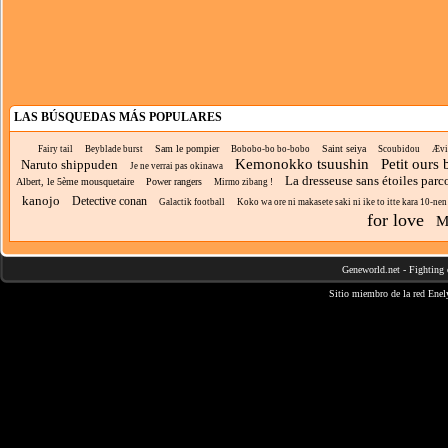
LAS BÚSQUEDAS MÁS POPULARES
Sam le pompier
Saint seiya
Fairy tail
Beyblade burst
Bobobo-bo bo-bobo
Scoubidou
Ævi
Kemonokko tsuushin
Petit ours 
Naruto shippuden
Je ne verrai pas okinawa
La dresseuse sans étoiles parc
Albert, le 5ème mousquetaire
Power rangers
Mirmo zibang !
kanojo
Detective conan
Galactik football
Koko wa ore ni makasete saki ni ike to itte kara 10-nen 
for love
M
Geneworld.net
-
Fighting 
Sitio miembro de la red
Enel