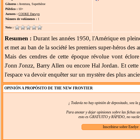
Géneros :
Aventura, Superhéroe
Público :
10+
Autores :
COOKE Darwyn
Número de volúmenes :
1
Nota :
Resumen :
Durant les années 1950, l'Amérique en plein
et met au ban de la société les premiers super-héros des 
Mais des cendres de cette époque révolue vont éclore
J'onn J'onzz, Barry Allen ou encore Hal Jordan. Et cette 
l'espace va devoir enquêter sur un mystère des plus anci
OPINIÓN A PROPÓSITO DE THE NEW FRONTIER
¡ Todavía no hay opinión de depositado, sea la 
Para anotar y dejar opiniones sobre las fichas u
esto es GRATUITO y RÁPIDO, no vacile e