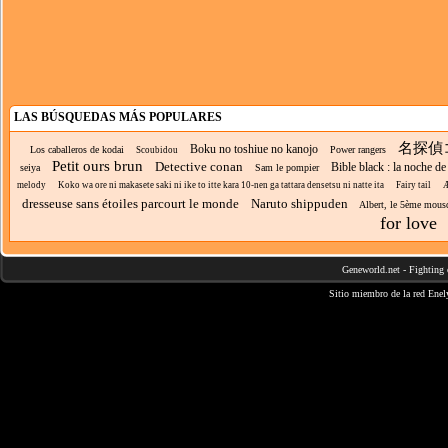
LAS BÚSQUEDAS MÁS POPULARES
名探偵
Boku no toshiue no kanojo
Los caballeros de kodai
Power rangers
Scoubidou
Petit ours brun
Detective conan
Bible black : la noche d
seiya
Sam le pompier
melody
Koko wa ore ni makasete saki ni ike to itte kara 10-nen ga tattara densetsu ni natte ita
Fairy tail
Æ
dresseuse sans étoiles parcourt le monde
Naruto shippuden
Albert, le 5ème mousq
for love
Geneworld.net
-
Fighting 
Sitio miembro de la red
Enel