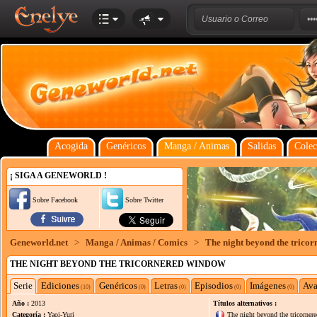
Acogida
Genéricos
Manga / Animas
Salidas
Colec
¡ SIGA A GENEWORLD !
Sobre Facebook
Sobre Twitter
Geneworld.net
>
Manga / Animas / Comics
>
The night beyond the trico
THE NIGHT BEYOND THE TRICORNERED WINDOW
Serie
Ediciones
Genéricos
Letras
Episodios
Imágenes
Ava
(10)
(0)
(0)
(0)
(0)
Año :
2013
Títulos alternativos :
Categoría :
Yaoi-Yuri
The night beyond the tricorne