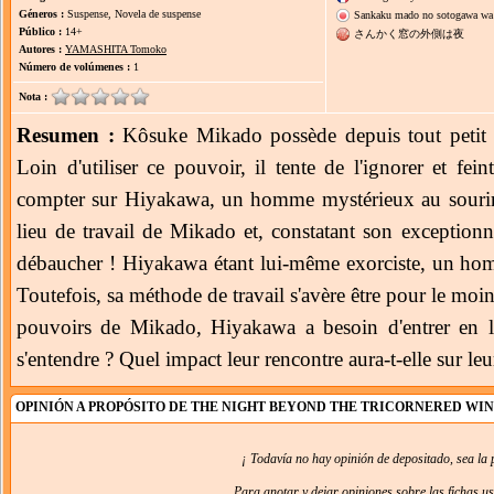
Géneros :
Suspense, Novela de suspense
Sankaku mado no sotogawa wa
Público :
14+
さんかく窓の外側は夜
Autores :
YAMASHITA Tomoko
Número de volúmenes :
1
Nota :
Resumen :
Kôsuke Mikado possède depuis tout petit la t
Loin d'utiliser ce pouvoir, il tente de l'ignorer et fein
compter sur Hiyakawa, un homme mystérieux au sourire
lieu de travail de Mikado et, constatant son exceptionn
débaucher ! Hiyakawa étant lui-même exorciste, un hom
Toutefois, sa méthode de travail s'avère être pour le moi
pouvoirs de Mikado, Hiyakawa a besoin d'entrer en l
s'entendre ? Quel impact leur rencontre aura-t-elle sur leu
OPINIÓN A PROPÓSITO DE THE NIGHT BEYOND THE TRICORNERED W
¡ Todavía no hay opinión de depositado, sea la 
Para anotar y dejar opiniones sobre las fichas u