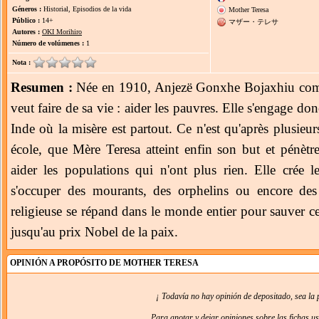
Géneros :
Historial, Episodios de la vida
Mother Teresa
Público :
14+
マザー・テレサ
Autores :
OKI Morihiro
Número de volúmenes :
1
Nota :
Resumen :
Née en 1910, Anjezë Gonxhe Bojaxhiu compr
veut faire de sa vie : aider les pauvres. Elle s'engage do
Inde où la misère est partout. Ce n'est qu'après plusieur
école, que Mère Teresa atteint enfin son but et pénètr
aider les populations qui n'ont plus rien. Elle crée l
s'occuper des mourants, des orphelins ou encore des
religieuse se répand dans le monde entier pour sauver 
jusqu'au prix Nobel de la paix.
OPINIÓN A PROPÓSITO DE MOTHER TERESA
¡ Todavía no hay opinión de depositado, sea la 
Para anotar y dejar opiniones sobre las fichas u