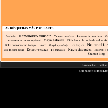
LAS BÚSQUEDAS MÁS POPULARES
Kemonokko tsuushin
Les contes de la rue broca
Scoubidou
Yuuwaku countdown
Ævi
Maya l'abeille
Les aventures du marsupilami
Bible black : la noche de walpurgis
No need for
Les triplés
Boku no toshiue no kanojo
Bleach
Onegai my melody
Detective conan
Naruto shippuden
ladra del vento divino
Les animaniacs
Koko wa ore ni 
Shaman king
Geneworld.net
-
Fighting 
Sitio miembro de la red
Enel