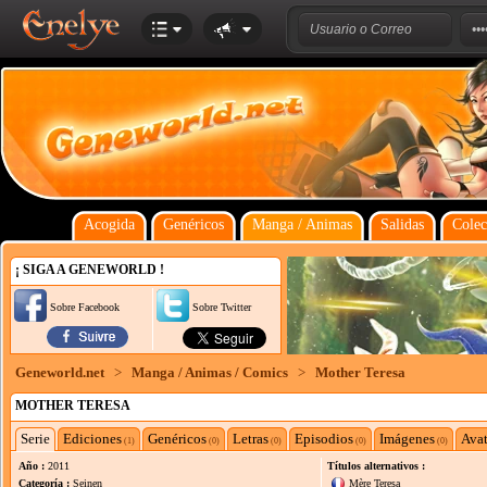
Acogida
Genéricos
Manga / Animas
Salidas
Colec
¡ SIGA A GENEWORLD !
Sobre Facebook
Sobre Twitter
Geneworld.net
>
Manga / Animas / Comics
>
Mother Teresa
MOTHER TERESA
Serie
Ediciones
Genéricos
Letras
Episodios
Imágenes
Avat
(1)
(0)
(0)
(0)
(0)
Año :
2011
Títulos alternativos :
Categoría :
Seinen
Mère Teresa