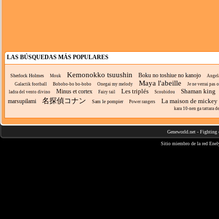
LAS BÚSQUEDAS MÁS POPULARES
Kemonokko tsuushin
Boku no toshiue no kanojo
Sherlock Holmes
Mouk
Angel
Maya l'abeille
Galactik football
Bobobo-bo bo-bobo
Onegai my melody
Je ne verrai pas
Les triplés
Shaman king
Minus et cortex
ladra del vento divino
Fairy tail
Scoubidou
名探偵コナン
La maison de mickey
marsupilami
Sam le pompier
Power rangers
kara 10-nen ga tattara de
Geneworld.net
-
Fighting 
Sitio miembro de la red
Enel