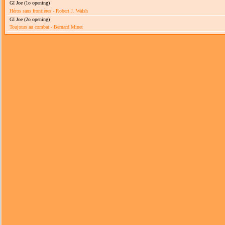
GI Joe (1o opening)
Héros sans frontières - Robert J. Walsh
GI Joe (2o opening)
Toujours au combat - Bernard Minet