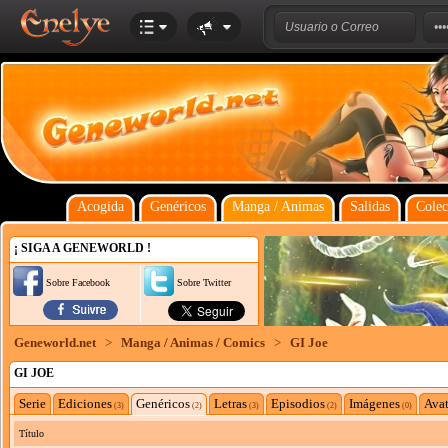
Acogida
Genéricos
Manga / Animas
Salidas
Colec
¡ SIGA A GENEWORLD !
Sobre Facebook
Sobre Twitter
Geneworld.net
>
Manga / Animas / Comics
>
GI Joe
GI JOE
Serie
Ediciones
Genéricos
Letras
Episodios
Imágenes
Avat
(3)
(2)
(3)
(2)
(0)
Título