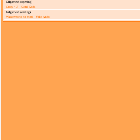
Gilgamesh (opening)
Crazy 4U - Kumi Koda
Gilgamesh (ending)
Wasuremono no mori - Yuko Ando