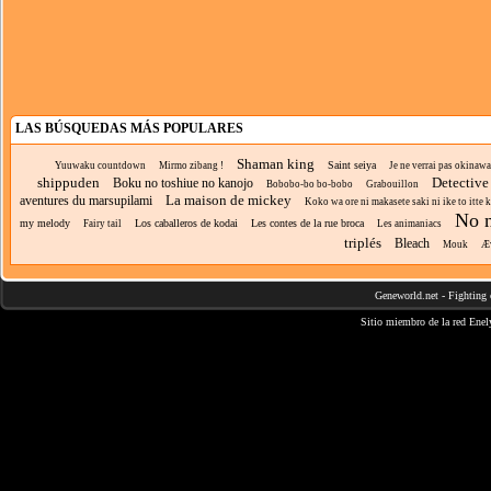
LAS BÚSQUEDAS MÁS POPULARES
Shaman king
Saint seiya
Yuuwaku countdown
Mirmo zibang !
Je ne verrai pas okinawa
shippuden
Detective
Boku no toshiue no kanojo
Bobobo-bo bo-bobo
Grabouillon
La maison de mickey
aventures du marsupilami
Koko wa ore ni makasete saki ni ike to itte k
No n
my melody
Los caballeros de kodai
Les contes de la rue broca
Fairy tail
Les animaniacs
triplés
Bleach
Mouk
Æv
Geneworld.net
-
Fighting 
Sitio miembro de la red
Enel