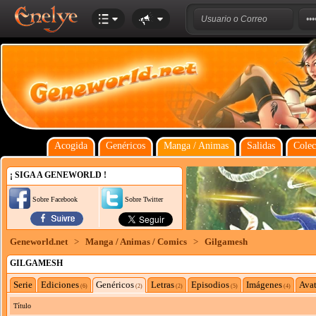
Acogida
Genéricos
Manga / Animas
Salidas
Colec
¡ SIGA A GENEWORLD !
Sobre Facebook
Sobre Twitter
Geneworld.net
>
Manga / Animas / Comics
>
Gilgamesh
GILGAMESH
Serie
Ediciones
Genéricos
Letras
Episodios
Imágenes
Avat
(6)
(2)
(2)
(5)
(4)
Título