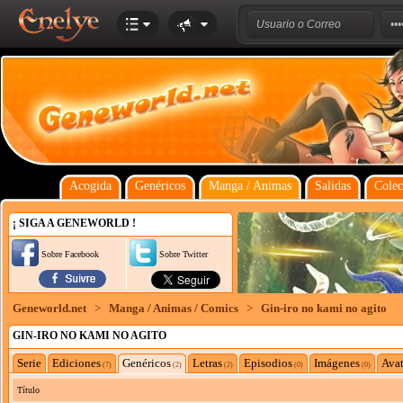
Acogida
Genéricos
Manga / Animas
Salidas
Colec
¡ SIGA A GENEWORLD !
Sobre Facebook
Sobre Twitter
Geneworld.net
>
Manga / Animas / Comics
>
Gin-iro no kami no agito
GIN-IRO NO KAMI NO AGITO
Serie
Ediciones
Genéricos
Letras
Episodios
Imágenes
Avat
(7)
(2)
(2)
(0)
(0)
Título