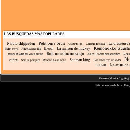
LAS BÚSQUEDAS MÁS POPULARES
Petit ours brun
Naruto shippuden
La dresseuse 
Grabouillon
Galactik football
Kemonokko tsuush
La maison de mickey
Bleach
Saint seiya
Angela anaconda
Boku no toshiue no kanojo
Jeanne la ladra del vento divino
Albert, le 5ème mousquetaire
Mes p
No
Shaman king
cortex
Sam le pompier
Los caballeros de kodai
Bobobo-bo bo-bobo
conan
Les aventures
Geneworld.net
-
Fighting 
Sitio miembro de la red
Enel