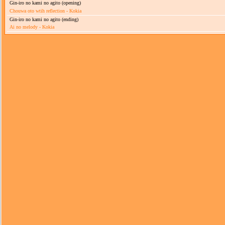
Gin-iro no kami no agito (opening)
Chouwa oto wtih reflection - Kokia
Gin-iro no kami no agito (ending)
Ai no melody - Kokia