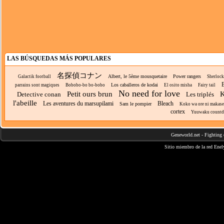
LAS BÚSQUEDAS MÁS POPULARES
名探偵コナン
Albert, le 5ème mousquetaire
Power rangers
Galactik football
Sherloc
B
Los caballeros de kodai
parrains sont magiques
Bobobo-bo bo-bobo
El osito misha
Fairy tail
No need for love
Petit ours brun
K
Detective conan
Les triplés
l'abeille
Les aventures du marsupilami
Bleach
Sam le pompier
Koko wa ore ni makasete 
cortex
Yuuwaku count
Geneworld.net
-
Fighting 
Sitio miembro de la red
Enel