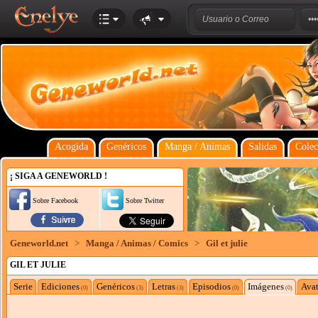
Acogida
Genéricos
Manga / Animas
Salidas
Colec
¡ SIGA A GENEWORLD !
Sobre Facebook
Sobre Twitter
Geneworld.net
>
Manga / Animas / Comics
>
Gil et julie
GIL ET JULIE
Serie
Ediciones
Genéricos
Letras
Episodios
Imágenes
Avat
(0)
(3)
(3)
(0)
(0)