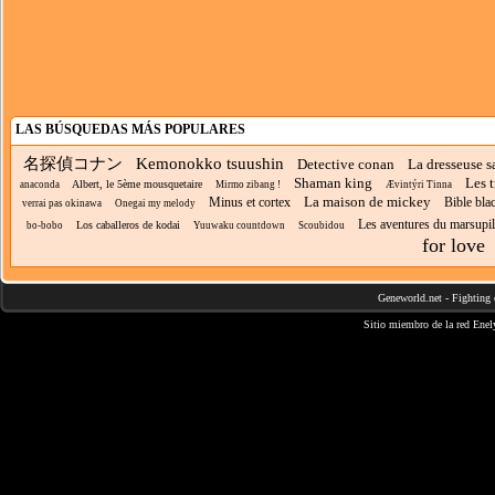
LAS BÚSQUEDAS MÁS POPULARES
名探偵コナン
Kemonokko tsuushin
Detective conan
La dresseuse s
Shaman king
Les t
Albert, le 5ème mousquetaire
anaconda
Mirmo zibang !
Ævintýri Tinna
La maison de mickey
Minus et cortex
Bible bla
verrai pas okinawa
Onegai my melody
Les aventures du marsupi
Los caballeros de kodai
bo-bobo
Yuuwaku countdown
Scoubidou
for love
Geneworld.net
-
Fighting 
Sitio miembro de la red
Enel