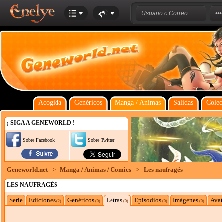
Acogida
Genéricos
Manga / Animas
Salidas
Colec
¡ SIGA A GENEWORLD !
Sobre Facebook
Sobre Twitter
Geneworld.net
>
Manga / Animas / Comics
>
Les naufragés
LES NAUFRAGÉS
Serie
Ediciones
Genéricos
Letras
Episodios
Imágenes
Avat
(2)
(0)
(0)
(0)
(0)